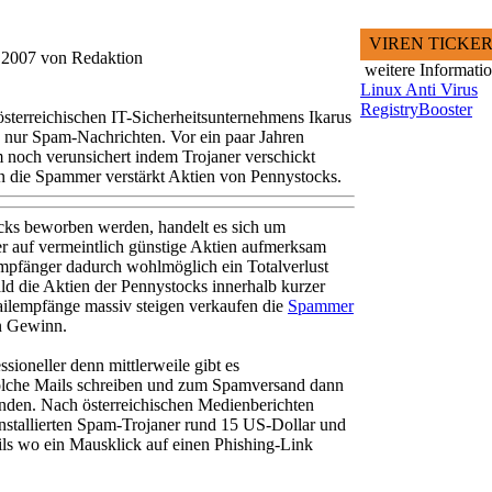
VIREN TICKE
i 2007 von Redaktion
weitere Informati
Linux Anti Virus
RegistryBooster
österreichischen IT-Sicherheitsunternehmens Ikarus
ch nur Spam-Nachrichten. Vor ein paar Jahren
noch verunsichert indem Trojaner verschickt
n die Spammer verstärkt Aktien von Pennystocks.
ks beworben werden, handelt es sich um
 auf vermeintlich günstige Aktien aufmerksam
pfänger dadurch wohlmöglich ein Totalverlust
ald die Aktien der Pennystocks innerhalb kurzer
ilempfänge massiv steigen verkaufen die
Spammer
en Gewinn.
oneller denn mittlerweile gibt es
olche Mails schreiben und zum Spamversand dann
den. Nach österreichischen Medienberichten
nstallierten Spam-Trojaner rund 15 US-Dollar und
ils wo ein Mausklick auf einen Phishing-Link