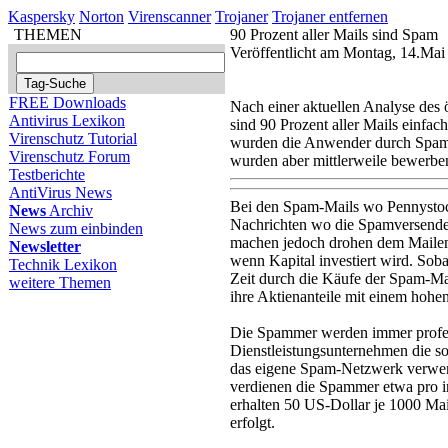
Kaspersky
Norton
Virenscanner
Trojaner
Trojaner entfernen
THEMEN
90 Prozent aller Mails sind Spam
Veröffentlicht am Montag, 14.Ma
FREE Downloads
Nach einer aktuellen Analyse des 
Antivirus Lexikon
sind 90 Prozent aller Mails einfa
Virenschutz Tutorial
wurden die Anwender durch Spam 
Virenschutz Forum
wurden aber mittlerweile bewerbe
Testberichte
AntiVirus News
Bei den Spam-Mails wo Pennystoc
News
Archiv
Nachrichten wo die Spamversender
News zum einbinden
machen jedoch drohen dem Mailem
Newsletter
wenn Kapital investiert wird. Sob
Technik Lexikon
Zeit durch die Käufe der Spam-Ma
weitere Themen
ihre Aktienanteile mit einem hoh
Die Spammer werden immer professi
Dienstleistungsunternehmen die s
das eigene Spam-Netzwerk verwen
verdienen die Spammer etwa pro i
erhalten 50 US-Dollar je 1000 Ma
erfolgt.