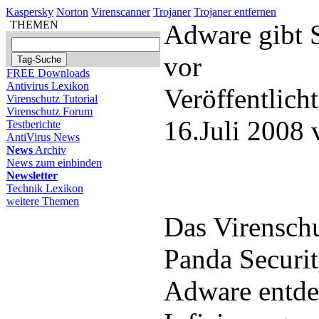
Kaspersky
Norton
Virenscanner
Trojaner
Trojaner entfernen
THEMEN
Adware gibt 
vor
FREE Downloads
Antivirus Lexikon
Veröffentlich
Virenschutz Tutorial
Virenschutz Forum
16.Juli 2008
Testberichte
AntiVirus News
News
Archiv
News zum einbinden
Newsletter
Technik Lexikon
weitere Themen
Das Virensch
Panda Securit
Adware entde