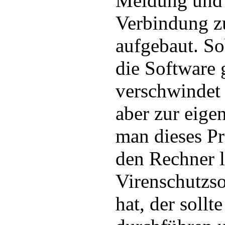
Meldung und 
Verbindung z
aufgebaut. S
die Software 
verschwindet
aber zur eig
man dieses P
den Rechner l
Virenschutzsof
hat, der sollt