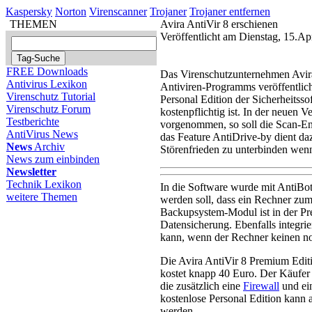
Kaspersky
Norton
Virenscanner
Trojaner
Trojaner entfernen
THEMEN
Avira AntiVir 8 erschienen
Veröffentlicht am Dienstag, 15.Ap
FREE Downloads
Das Virenschutzunternehmen Avira 
Antivirus Lexikon
Antiviren-Programms veröffentlich
Virenschutz Tutorial
Personal Edition der Sicherheitss
Virenschutz Forum
kostenpflichtig ist. In der neuen 
Testberichte
vorgenommen, so soll die Scan-Eng
AntiVirus News
das Feature AntiDrive-by dient d
News
Archiv
Störenfrieden zu unterbinden wen
News zum einbinden
Newsletter
Technik Lexikon
In die Software wurde mit AntiBot
weitere Themen
werden soll, dass ein Rechner zum
Backupsystem-Modul ist in der Pr
Datensicherung. Ebenfalls integri
kann, wenn der Rechner keinen 
Die Avira AntiVir 8 Premium Editi
kostet knapp 40 Euro. Der Käufer 
die zusätzlich eine
Firewall
und ein
kostenlose Personal Edition kann 
werden.