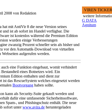
VIREN TICKE
ril 2008 von Redaktion
weitere Informati
G DATA
Agnitum
hat mit AntiVir 8 die neue Version seines
t und ist ab sofort im Handel verfügbar. Die
oftware ist kostenlos während die Premium Edition
Version wurden einige Verbesserungen
ine zwanzig Prozent schneller sein als bisher und
azu vor den Automatik-Download von virtuellen
n Webseiten aufgerufen werden.
 auch eine Funktion eingebaut, womit verhindert
 Bestandteil eines Botnetzes wird. Ein
emium Edition enthalten und dient zur
ert ist das RescueSystem welches eingesetzt werden
normalen
Bootvorgang
haben sollte.
on kann als Security-Suite gekauft werden und
erhält dafür eine umfassende Sicherheitssoftware,
en Spam-, und Phishingschutz enthält. Die neue
ab sofort unter
www.avira.de
heruntergeladen