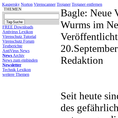
Kaspersky
Norton
Virenscanner
Trojaner
Trojaner entfernen
THEMEN
Bagle: Neue V
Wurms im Ne
FREE Downloads
Antivirus Lexikon
Veröffentlich
Virenschutz Tutorial
Virenschutz Forum
20.September
Testberichte
AntiVirus News
News
Archiv
Redaktion
News zum einbinden
Newsletter
Technik Lexikon
weitere Themen
Seit heute si
des gefährli