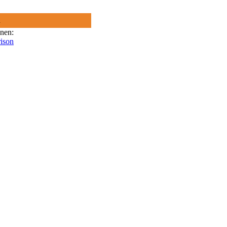
R
onen:
ison