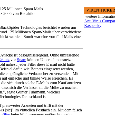
 125 Millionen Spam Mails
VIREN TICKE
rz 2006 von Redaktion
weitere Informati
Anti Virus Compar
Kaspersky
BlackSpider Technologies berichtet wurden am
rund 125 Millionen Spam-Mails über verschiedene
ickt worden. Somit war eine von fünf Mails eine
Attacke ist besorgniserregend. Ohne umfassende
Schutz
vor
Spam
können Unternehmensnetze
hl nahezu jeder Filter diese E-mail nicht hätte
s Beispiel dafür, wie Botnets eingesetzt werden,
alte empfängliche Verbraucher zu versenden. Mit
 auf einfache und billige Weise erreichen. Es
n, die sich durch solche E-Mails zum Kauf anreizen
n, dass sich die Verfasser all die Mühe zu machen,
en.", sagte Günter Fuhrmann, welcher
Technologies Deutschland ist.
preiswerter Arzneien und trifft mit der
 [sic]" im virtuellen Postfach ein. Mit dem falsch
filter
beim Mailprogramm getäuscht werden.