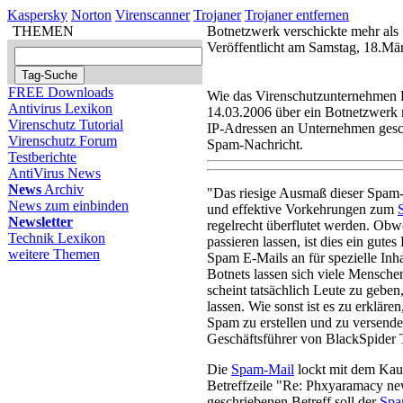
Kaspersky
Norton
Virenscanner
Trojaner
Trojaner entfernen
THEMEN
Botnetzwerk verschickte mehr als
Veröffentlicht am Samstag, 18.Mä
FREE Downloads
Wie das Virenschutzunternehmen 
Antivirus Lexikon
14.03.2006 über ein Botnetzwerk 
Virenschutz Tutorial
IP-Adressen an Unternehmen gesch
Virenschutz Forum
Spam-Nachricht.
Testberichte
AntiVirus News
News
Archiv
"Das riesige Ausmaß dieser Spam-
News zum einbinden
und effektive Vorkehrungen zum
Newsletter
regelrecht überflutet werden. Obwo
Technik Lexikon
passieren lassen, ist dies ein gute
weitere Themen
Spam E-Mails an für spezielle Inh
Botnets lassen sich viele Menschen
scheint tatsächlich Leute zu gebe
lassen. Wie sonst ist es zu erkläre
Spam zu erstellen und zu versend
Geschäftsführer von BlackSpider 
Die
Spam-Mail
lockt mit dem Kauf 
Betreffzeile "Re: Phxyaramacy news
geschriebenen Betreff soll der
Spam