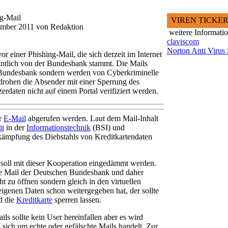
g-Mail
VIREN TICKE
zember 2011 von Redaktion
weitere Informati
claviscom
Norton Anti Virus
 einer Phishing-Mail, die sich derzeit im Internet
intlich von der Bundesbank stammt. Die Mails
 Bundesbank sondern werden von Cyberkriminelle
 drohen die Absender mit einer Sperrung des
rdaten nicht auf einem Portal verifiziert werden.
er
E-Mail
abgerufen werden. Laut dem Mail-Inhalt
it
in der
Informationstechnik
(BSI) und
ekämpfung des Diebstahls von Kreditkartendaten
 soll mit dieser Kooperation eingedämmt werden.
ine Mail der Deutschen Bundesbank und daher
ht zu öffnen sondern gleich in den virtuellen
eigenen Daten schon weitergegeben hat, der sollte
d die
Kreditkarte
sperren lassen.
ls sollte kein User hereinfallen aber es wird
sich um echte oder gefälschte Mails handelt. Zur