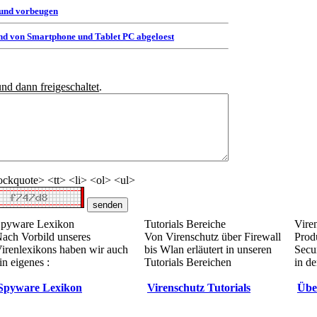
 und vorbeugen
d von Smartphone und Tablet PC abgeloest
und dann freigeschaltet
.
ckquote> <tt> <li> <ol> <ul>
pyware Lexikon
Tutorials Bereiche
Vire
ach Vorbild unseres
Von Virenschutz über Firewall
Prod
irenlexikons haben wir auch
bis Wlan erläutert in unseren
Secur
in eigenes :
Tutorials Bereichen
in de
Spyware Lexikon
Virenschutz Tutorials
Übe