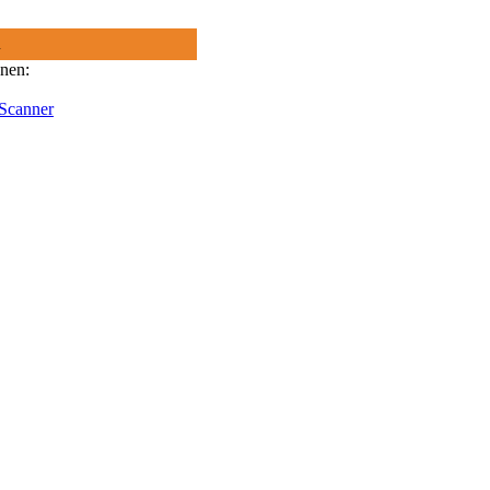
R
onen:
 Scanner