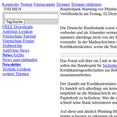
Kaspersky
Norton
Virenscanner
Trojaner
Trojaner entfernen
THEMEN
Bundesbank Warnung vor Phishin
Veröffentlicht am Freitag, 02.De
FREE Downloads
Die Deutsche Bundesbank warnt vor
Antivirus Lexikon
verbreitet und als Absender verme
Virenschutz Tutorial
stammen allerdings nicht von der
Virenschutz Forum
versendet. In der Mailnachrichten
Testberichte
Kreditkartenkontos, wenn die Nutze
AntiVirus News
News
Archiv
News zum einbinden
Das Portal soll über ein Link in d
Newsletter
sollen das Bundesamt für
Sicherhe
Technik Lexikon
Kreditkartengesellschaften zur B
weitere Themen
zusammenarbeiten.
Der Handel mit Kreditkartendaten
Es handelt sich allerdings um ke
empfiehlt sie die Mailnachricht nic
Papierkorb zu befördern. Wer die 
schnell seine Bank informieren un
Auf diese und ähnlich Phishing-Mai
immer schwerer zu erkennen ob es 