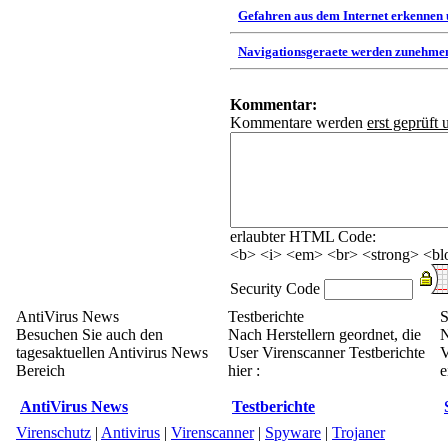
Gefahren aus dem Internet erkennen
Navigationsgeraete werden zunehmen
Kommentar:
Kommentare werden
erst geprüft 
erlaubter HTML Code:
<b> <i> <em> <br> <strong> <blo
Security Code
AntiVirus News
Testberichte
S
Besuchen Sie auch den
Nach Herstellern geordnet, die
N
tagesaktuellen Antivirus News
User Virenscanner Testberichte
V
Bereich
hier :
e
AntiVirus News
Testberichte
Virenschutz
|
Antivirus
|
Virenscanner
|
Spyware
|
Trojaner