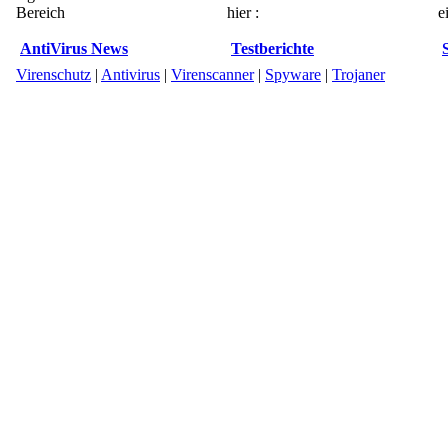
Bereich
hier :
e
AntiVirus News
Testberichte
Virenschutz
|
Antivirus
|
Virenscanner
|
Spyware
|
Trojaner