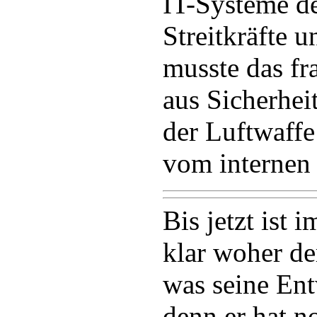
IT-Systeme de
Streitkräfte 
musste das fr
aus Sicherhe
der Luftwaffe
vom internen
Bis jetzt ist 
klar woher d
was seine En
denn er hat n