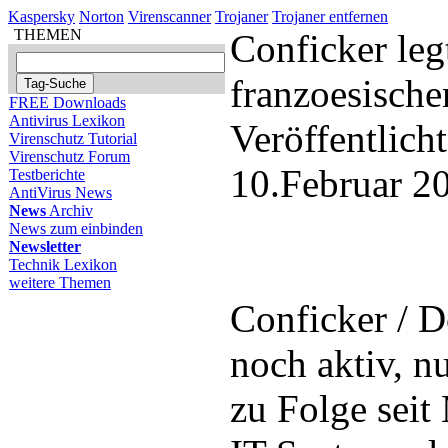
Kaspersky
Norton
Virenscanner
Trojaner
Trojaner entfernen
THEMEN
Conficker leg
franzoesische
FREE Downloads
Antivirus Lexikon
Veröffentlich
Virenschutz Tutorial
Virenschutz Forum
10.Februar 2
Testberichte
AntiVirus News
News
Archiv
News zum einbinden
Newsletter
Technik Lexikon
weitere Themen
Conficker / 
noch aktiv, n
zu Folge seit