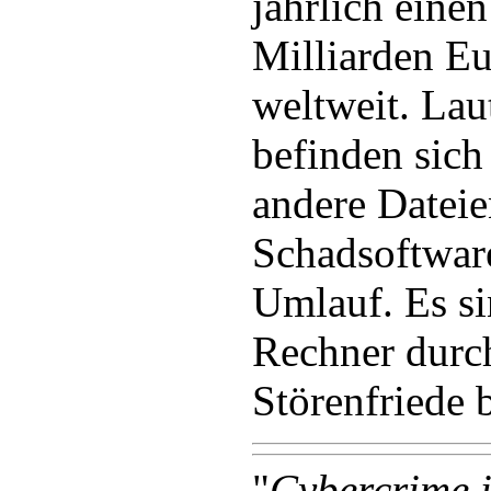
jährlich eine
Milliarden E
weltweit. Lau
befinden sich
andere Dateie
Schadsoftwar
Umlauf. Es s
Rechner durch
Störenfriede 
"
Cybercrime i