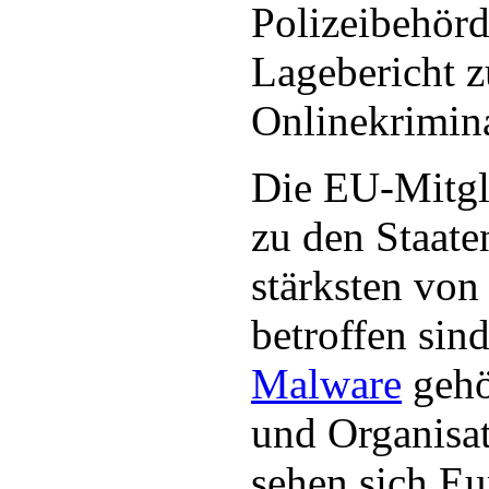
Polizeibehörd
Lagebericht z
Onlinekrimina
Die EU-Mitgl
zu den Staate
stärksten von
betroffen si
Malware
gehö
und Organisa
sehen sich Eu