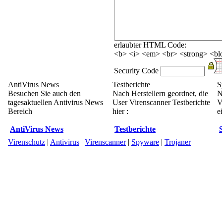
erlaubter HTML Code:
<b> <i> <em> <br> <strong> <blo
Security Code
AntiVirus News
Testberichte
S
Besuchen Sie auch den
Nach Herstellern geordnet, die
N
tagesaktuellen Antivirus News
User Virenscanner Testberichte
V
Bereich
hier :
e
AntiVirus News
Testberichte
Virenschutz
|
Antivirus
|
Virenscanner
|
Spyware
|
Trojaner