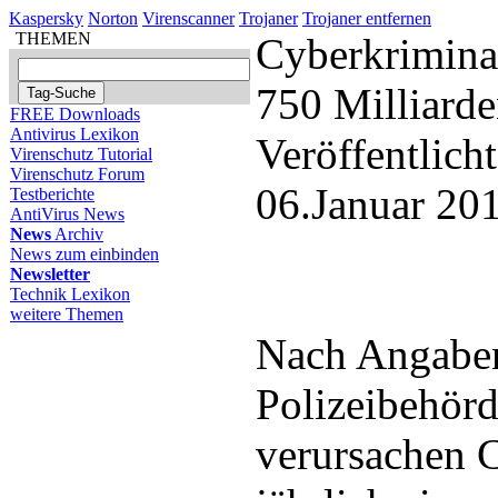
Kaspersky
Norton
Virenscanner
Trojaner
Trojaner entfernen
THEMEN
Cyberkriminal
750 Milliard
FREE Downloads
Antivirus Lexikon
Veröffentlich
Virenschutz Tutorial
Virenschutz Forum
06.Januar 20
Testberichte
AntiVirus News
News
Archiv
News zum einbinden
Newsletter
Technik Lexikon
weitere Themen
Nach Angaben
Polizeibehör
verursachen 