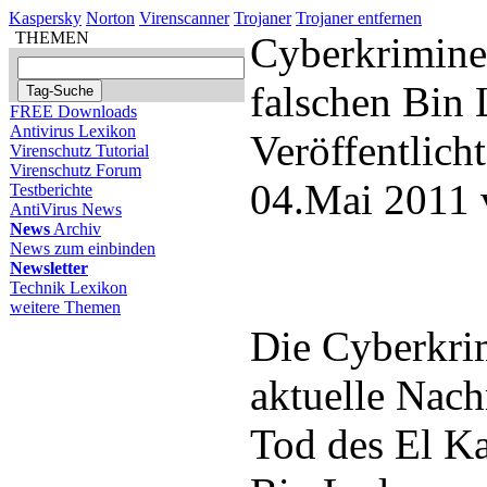
Kaspersky
Norton
Virenscanner
Trojaner
Trojaner entfernen
THEMEN
Cyberkriminel
falschen Bin
FREE Downloads
Antivirus Lexikon
Veröffentlich
Virenschutz Tutorial
Virenschutz Forum
04.Mai 2011 
Testberichte
AntiVirus News
News
Archiv
News zum einbinden
Newsletter
Technik Lexikon
weitere Themen
Die Cyberkrim
aktuelle Nach
Tod des El K