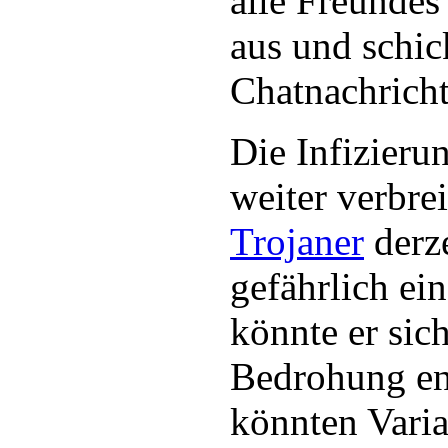
alle Freunde
aus und schick
Chatnachricht
Die Infizieru
weiter verbre
Trojaner
derze
gefährlich ei
könnte er sic
Bedrohung en
könnten Varia