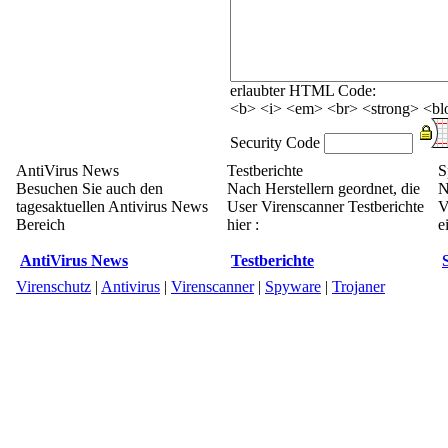
erlaubter HTML Code:
<b> <i> <em> <br> <strong> <blo
Security Code
AntiVirus News
Testberichte
S
Besuchen Sie auch den
Nach Herstellern geordnet, die
N
tagesaktuellen Antivirus News
User Virenscanner Testberichte
V
Bereich
hier :
e
AntiVirus News
Testberichte
Virenschutz
|
Antivirus
|
Virenscanner
|
Spyware
|
Trojaner