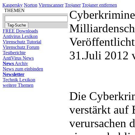
Kaspersky
Norton
Virenscanner
Trojaner
Trojaner entfernen
THEMEN
Cyberkrimine
Milliardensc
FREE Downloads
Antivirus Lexikon
Veröffentlich
Virenschutz Tutorial
Virenschutz Forum
31.Juli 2012
Testberichte
AntiVirus News
News
Archiv
News zum einbinden
Newsletter
Technik Lexikon
weitere Themen
Die Cyberkrim
verstärkt auf
verursachen d