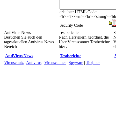
erlaubter HTML Code:
<b> <i> <em> <br> <strong> <blo
Security Code
AntiVirus News
Testberichte
S
Besuchen Sie auch den
Nach Herstellern geordnet, die
N
tagesaktuellen Antivirus News
User Virenscanner Testberichte
V
Bereich
hier :
e
AntiVirus News
Testberichte
Virenschutz
|
Antivirus
|
Virenscanner
|
Spyware
|
Trojaner