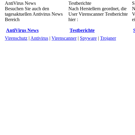
AntiVirus News
Testberichte
S
Besuchen Sie auch den
Nach Herstellern geordnet, die
N
tagesaktuellen Antivirus News
User Virenscanner Testberichte
V
Bereich
hier :
e
AntiVirus News
Testberichte
Virenschutz
|
Antivirus
|
Virenscanner
|
Spyware
|
Trojaner