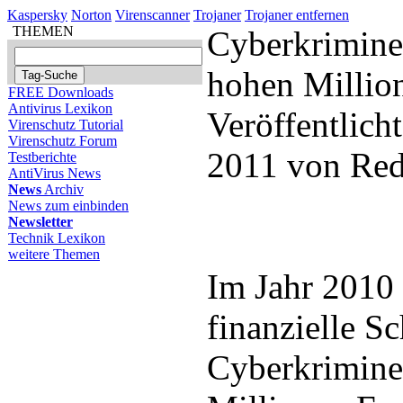
Kaspersky
Norton
Virenscanner
Trojaner
Trojaner entfernen
THEMEN
Cyberkrimine
hohen Millio
FREE Downloads
Antivirus Lexikon
Veröffentlicht
Virenschutz Tutorial
Virenschutz Forum
2011 von Red
Testberichte
AntiVirus News
News
Archiv
News zum einbinden
Newsletter
Technik Lexikon
weitere Themen
Im Jahr 2010 
finanzielle S
Cyberkriminel