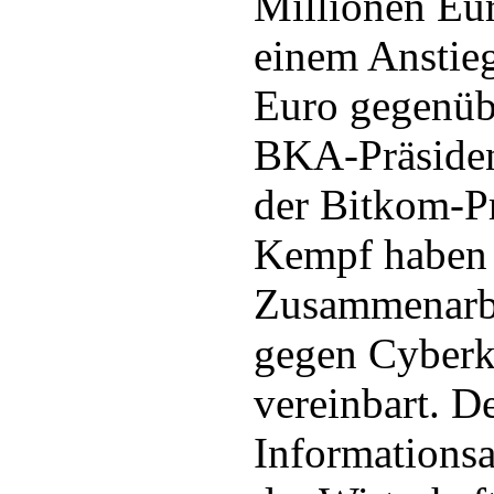
Millionen Eur
einem Anstie
Euro gegenüb
BKA-Präsiden
der Bitkom-Pr
Kempf haben 
Zusammenarb
gegen Cyberkr
vereinbart. D
Informations