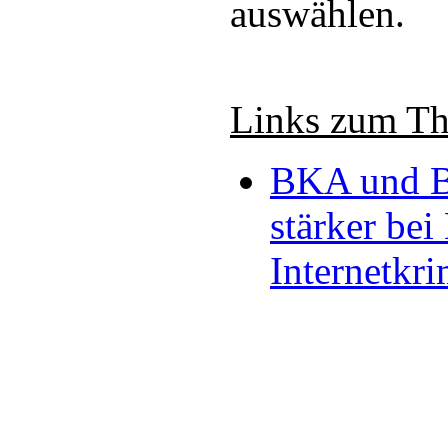
auswählen.
Links zum T
BKA und B
stärker be
Internetkri