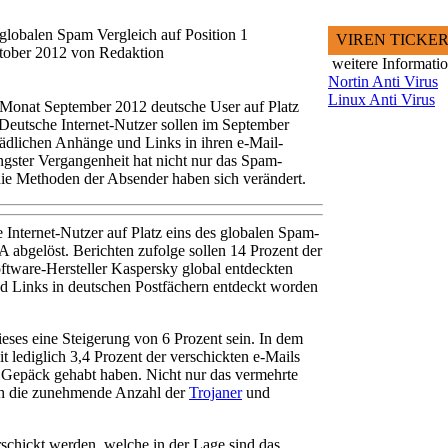
globalen Spam Vergleich auf Position 1
VIREN TICKE
ktober 2012 von Redaktion
weitere Informati
Nortin Anti Virus
Linux Anti Virus
m Monat September 2012 deutsche User auf Platz
Deutsche Internet-Nutzer sollen im September
hädlichen Anhänge und Links in ihren e-Mail-
gster Vergangenheit hat nicht nur das Spam-
 Methoden der Absender haben sich verändert.
Internet-Nutzer auf Platz eins des globalen Spam-
abgelöst. Berichten zufolge sollen 14 Prozent der
ftware-Hersteller Kaspersky global entdeckten
d Links in deutschen Postfächern entdeckt worden
eses eine Steigerung von 6 Prozent sein. In dem
 lediglich 3,4 Prozent der verschickten e-Mails
Gepäck gehabt haben. Nicht nur das vermehrte
ch die zunehmende Anzahl der
Trojaner
und
schickt werden, welche in der Lage sind das