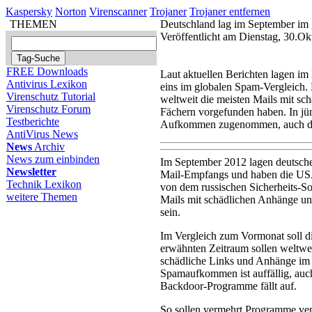
Kaspersky
Norton
Virenscanner
Trojaner
Trojaner entfernen
THEMEN
Deutschland lag im September im 
Veröffentlicht am Dienstag, 30.O
FREE Downloads
Laut aktuellen Berichten lagen i
Antivirus Lexikon
eins im globalen Spam-Vergleich. 
Virenschutz Tutorial
weltweit die meisten Mails mit sc
Virenschutz Forum
Fächern vorgefunden haben. In jün
Testberichte
Aufkommen zugenommen, auch die
AntiVirus News
News
Archiv
News zum einbinden
Im September 2012 lagen deutsche 
Newsletter
Mail-Empfangs und haben die USA 
Technik Lexikon
von dem russischen Sicherheits-So
weitere Themen
Mails mit schädlichen Anhänge un
sein.
Im Vergleich zum Vormonat soll di
erwähnten Zeitraum sollen weltweit
schädliche Links und Anhänge im 
Spamaufkommen ist auffällig, au
Backdoor-Programme fällt auf.
So sollen vermehrt Programme ver