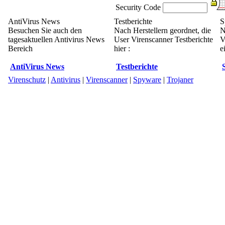
Security Code
AntiVirus News
Testberichte
S
Besuchen Sie auch den
Nach Herstellern geordnet, die
N
tagesaktuellen Antivirus News
User Virenscanner Testberichte
V
Bereich
hier :
e
AntiVirus News
Testberichte
Virenschutz
|
Antivirus
|
Virenscanner
|
Spyware
|
Trojaner