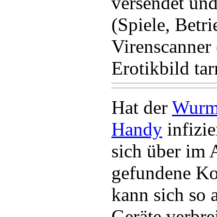
versendet und
(Spiele, Betr
Virenscanner 
Erotikbild tar
Hat der
Wur
Handy
infizie
sich über im
gefundene Ko
kann sich so 
Geräte verbre