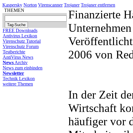
Kaspersky
Norton
Virenscanner
Trojaner
Trojaner entfernen
THEMEN
Finanzierte H
Unternehmen
FREE Downloads
Antivirus Lexikon
Veröffentlich
Virenschutz Tutorial
Virenschutz Forum
2006 von Red
Testberichte
AntiVirus News
News
Archiv
News zum einbinden
Newsletter
Technik Lexikon
weitere Themen
In der Zeit de
Wirtschaft k
häufiger vor 