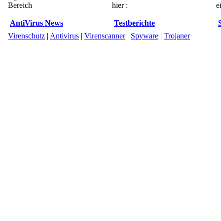
Bereich
hier :
e
AntiVirus News
Testberichte
Virenschutz
|
Antivirus
|
Virenscanner
|
Spyware
|
Trojaner