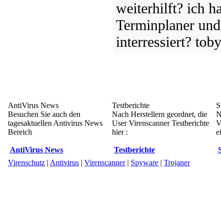
weiterhilft? ich h
Terminplaner und
interressiert? tob
AntiVirus News
Testberichte
S
Besuchen Sie auch den
Nach Herstellern geordnet, die
N
tagesaktuellen Antivirus News
User Virenscanner Testberichte
V
Bereich
hier :
e
AntiVirus News
Testberichte
Virenschutz
|
Antivirus
|
Virenscanner
|
Spyware
|
Trojaner