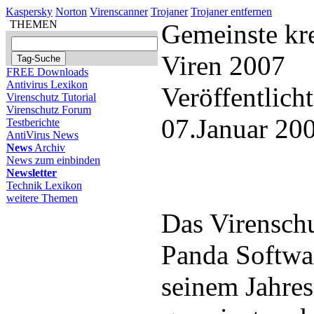
Kaspersky
Norton
Virenscanner
Trojaner
Trojaner entfernen
THEMEN
Gemeinste kre
Viren 2007
FREE Downloads
Antivirus Lexikon
Veröffentlich
Virenschutz Tutorial
Virenschutz Forum
07.Januar 20
Testberichte
AntiVirus News
News
Archiv
News zum einbinden
Newsletter
Technik Lexikon
weitere Themen
Das Virensch
Panda Softwar
seinem Jahres