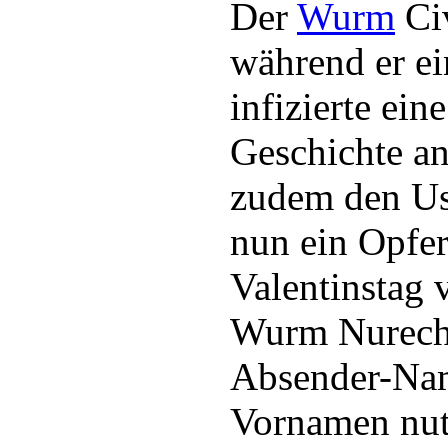
Der
Wurm
Civ
während er e
infizierte ein
Geschichte a
zudem den Us
nun ein Opfer
Valentinstag v
Wurm Nurech.
Absender-Nam
Vornamen nut