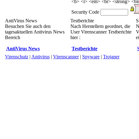
<b> <i> <em> <br> <strong> <blo
Security Code
AntiVirus News
Testberichte
S
Besuchen Sie auch den
Nach Herstellern geordnet, die
N
tagesaktuellen Antivirus News
User Virenscanner Testberichte
V
Bereich
hier :
e
AntiVirus News
Testberichte
Virenschutz
|
Antivirus
|
Virenscanner
|
Spyware
|
Trojaner