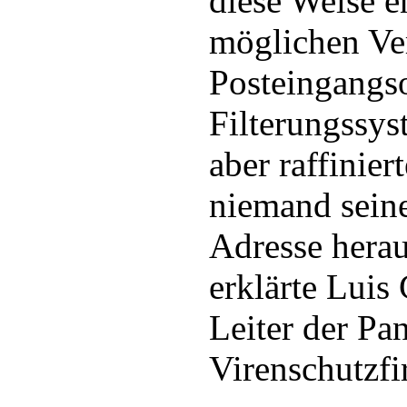
diese Weise e
möglichen Ve
Posteingangso
Filterungssys
aber raffinier
niemand sein
Adresse heraus
erklärte Luis
Leiter der Pa
Virenschutzfi