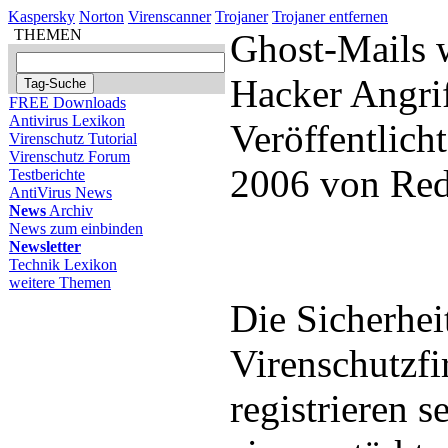
Kaspersky
Norton
Virenscanner
Trojaner
Trojaner entfernen
THEMEN
Ghost-Mails 
Hacker Angrif
FREE Downloads
Antivirus Lexikon
Veröffentlich
Virenschutz Tutorial
Virenschutz Forum
2006 von Red
Testberichte
AntiVirus News
News
Archiv
News zum einbinden
Newsletter
Technik Lexikon
weitere Themen
Die Sicherhei
Virenschutzf
registrieren s