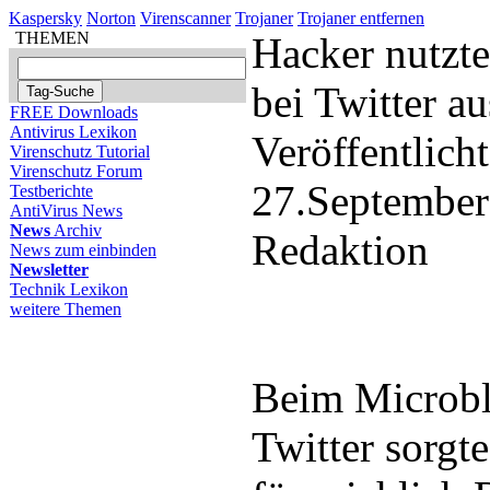
Kaspersky
Norton
Virenscanner
Trojaner
Trojaner entfernen
THEMEN
Hacker nutzte
bei Twitter au
FREE Downloads
Antivirus Lexikon
Veröffentlich
Virenschutz Tutorial
Virenschutz Forum
27.September
Testberichte
AntiVirus News
News
Archiv
Redaktion
News zum einbinden
Newsletter
Technik Lexikon
weitere Themen
Beim Microbl
Twitter sorgte