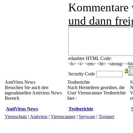
Kommentare
und dann frei
erlaubter HTML Code:
<b> <i> <em> <br> <strong> <blo
Security Code
AntiVirus News
Testberichte
S
Besuchen Sie auch den
Nach Herstellern geordnet, die
N
tagesaktuellen Antivirus News
User Virenscanner Testberichte
V
Bereich
hier :
e
AntiVirus News
Testberichte
Virenschutz
|
Antivirus
|
Virenscanner
|
Spyware
|
Trojaner