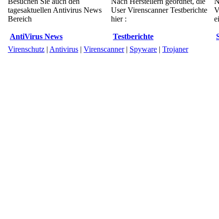
Besuchen Sie auch den
Nach Herstellern geordnet, die
N
tagesaktuellen Antivirus News
User Virenscanner Testberichte
V
Bereich
hier :
e
AntiVirus News
Testberichte
Virenschutz
|
Antivirus
|
Virenscanner
|
Spyware
|
Trojaner