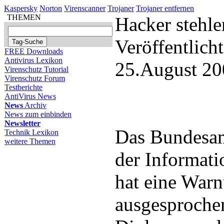
Kaspersky
Norton
Virenscanner
Trojaner
Trojaner entfernen
THEMEN
Hacker stehl
Veröffentlich
FREE Downloads
Antivirus Lexikon
25.August 20
Virenschutz Tutorial
Virenschutz Forum
Testberichte
AntiVirus News
News
Archiv
News zum einbinden
Newsletter
Das Bundesamt
Technik Lexikon
weitere Themen
der Informati
hat eine War
ausgesprochen