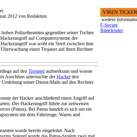
ei
VIREN TICKE
anuar 2012 von Redaktion
weitere Informati
F-Secure
Bitdefender
es hohen Polizeibeamten gegenüber seiner Tochter
en Hackerangriff auf Computersysteme der
 Hackerangriff war wohl ein Streit zwischen ihm
ur Überwachung einen Trojaner auf ihren Rechner
erdings auf den
Trojaner
aufmerksam und wusste
 Im Anschluss untersuchte der
Hacker
den
ne Umleitung seiner Dienst-Mails auf den Rechner
onnte der Hacker anschließend einen Angriff auf
arten. Der Hackerangriff führte zur zeitweisen
rver (Patras). Bei Patras handelt es sich um ein
ungssystem mit dem Fahrzeuge, Waren und
eamten wurde bereits eingeleitet. Nach
azins Spiegel wurde das Patras-System zwei mal