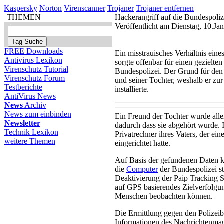
Kaspersky
Norton
Virenscanner
Trojaner
Trojaner entfernen
THEMEN
Hackerangriff auf die Bundespoliz
Veröffentlicht am Dienstag, 10.J
FREE Downloads
Ein misstrauisches Verhältnis ein
Antivirus Lexikon
sorgte offenbar für einen gezielt
Virenschutz Tutorial
Bundespolizei. Der Grund für den
Virenschutz Forum
und seiner Tochter, weshalb er z
Testberichte
installierte.
AntiVirus News
News
Archiv
News zum einbinden
Ein Freund der Tochter wurde all
Newsletter
dadurch dass sie abgehört wurde.
Technik Lexikon
Privatrechner ihres Vaters, der ei
weitere Themen
eingerichtet hatte.
Auf Basis der gefundenen Daten k
die
Computer
der Bundespolizei st
Deaktivierung der Paip Tracking Se
auf GPS basierendes Zielverfolg
Menschen beobachten können.
Die Ermittlung gegen den Polizeib
Informationen des Nachrichtenmag