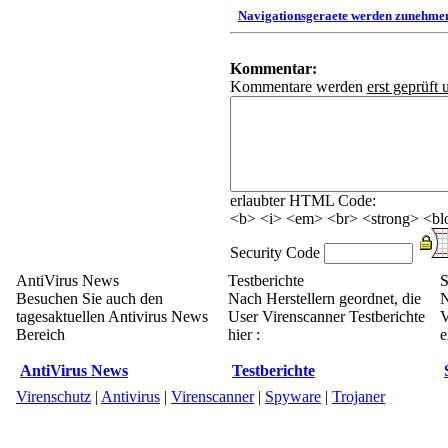
Navigationsgeraete werden zunehmen
Kommentar:
Kommentare werden
erst geprüft 
erlaubter HTML Code:
<b> <i> <em> <br> <strong> <blo
Security Code
AntiVirus News
Testberichte
S
Besuchen Sie auch den
Nach Herstellern geordnet, die
N
tagesaktuellen Antivirus News
User Virenscanner Testberichte
V
Bereich
hier :
e
AntiVirus News
Testberichte
Virenschutz
|
Antivirus
|
Virenscanner
|
Spyware
|
Trojaner