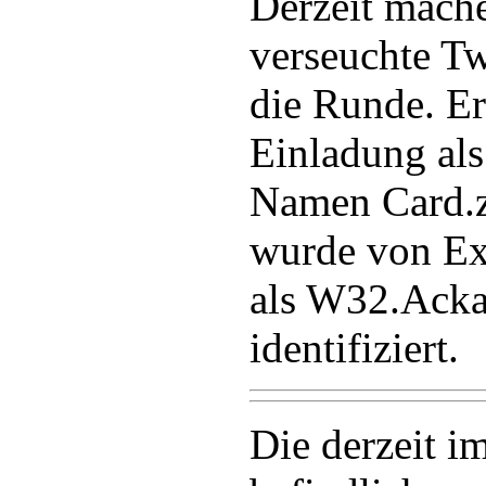
Derzeit mach
verseuchte Tw
die Runde. Er
Einladung al
Namen Card.z
wurde von Ex
als W32.Ack
identifiziert.
Die derzeit i