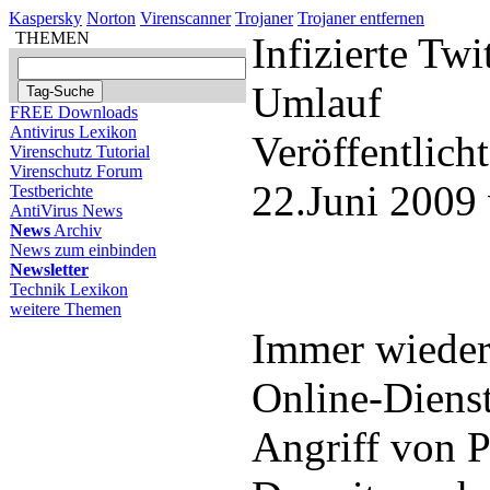
Kaspersky
Norton
Virenscanner
Trojaner
Trojaner entfernen
THEMEN
Infizierte Tw
Umlauf
FREE Downloads
Antivirus Lexikon
Veröffentlich
Virenschutz Tutorial
Virenschutz Forum
22.Juni 2009
Testberichte
AntiVirus News
News
Archiv
News zum einbinden
Newsletter
Technik Lexikon
weitere Themen
Immer wieder 
Online-Diens
Angriff von P