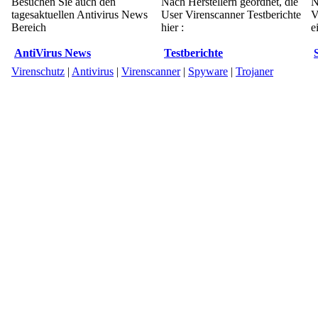
Besuchen Sie auch den
Nach Herstellern geordnet, die
N
tagesaktuellen Antivirus News
User Virenscanner Testberichte
V
Bereich
hier :
e
AntiVirus News
Testberichte
Virenschutz
|
Antivirus
|
Virenscanner
|
Spyware
|
Trojaner