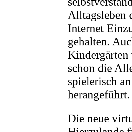
selbstverstän
Alltagsleben 
Internet Einz
gehalten. Auc
Kindergärten
schon die All
spielerisch a
herangeführt.
Die neue virt
Hierzulande f