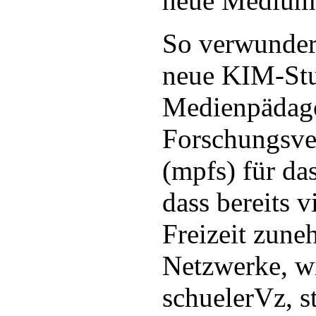
neue Medium 
So verwundert
neue KIM-Stu
Medienpädag
Forschungsve
(mpfs) für da
dass bereits v
Freizeit zune
Netzwerke, wi
schuelerVz, s