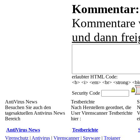
Kommentar:
Kommentare
und dann frei
erlaubter HTML Code:
<b> <i> <em> <br> <strong> <blo
Security Code
AntiVirus News
Testberichte
S
Besuchen Sie auch den
Nach Herstellern geordnet, die
N
tagesaktuellen Antivirus News
User Virenscanner Testberichte
V
Bereich
hier :
e
AntiVirus News
Testberichte
Virenschutz
|
Antivirus
|
Virenscanner
|
Spyware
|
Trojaner