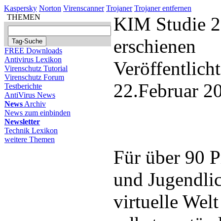
Kaspersky
Norton
Virenscanner
Trojaner
Trojaner entfernen
THEMEN
KIM Studie 2
erschienen
FREE Downloads
Antivirus Lexikon
Veröffentlich
Virenschutz Tutorial
Virenschutz Forum
22.Februar 2
Testberichte
AntiVirus News
News
Archiv
News zum einbinden
Newsletter
Technik Lexikon
weitere Themen
Für über 90 P
und Jugendlic
virtuelle Welt