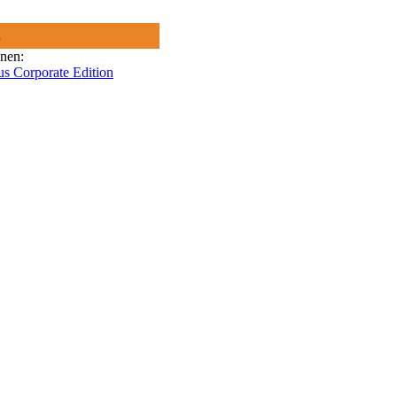
R
onen:
us Corporate Edition