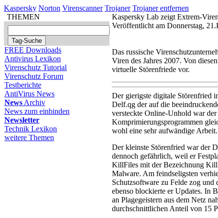
Kaspersky
Norton
Virenscanner
Trojaner
Trojaner entfernen
THEMEN
Kaspersky Lab zeigt Extrem-Vire
Veröffentlicht am Donnerstag, 21
FREE Downloads
Das russische Virenschutzunterneh
Antivirus Lexikon
Viren des Jahres 2007. Von diesen
Virenschutz Tutorial
virtuelle Störenfriede vor.
Virenschutz Forum
Testberichte
AntiVirus News
Der gierigste digitale Störenfried
News
Archiv
Delf.qg der auf die beeindruckend
News zum einbinden
versteckte Online-Unhold war de
Newsletter
Komprimierungsprogrammen gleich 
Technik Lexikon
wohl eine sehr aufwändige Arbeit.
weitere Themen
Der kleinste Störenfried war der 
dennoch gefährlich, weil er Festpl
KillFiles mit der Bezeichnung Kil
Malware. Am feindseligsten verhie
Schutzsoftware zu Felde zog und da
ebenso blockierte er Updates. In
an Plagegeistern aus dem Netz n
durchschnittlichen Anteil von 15 P