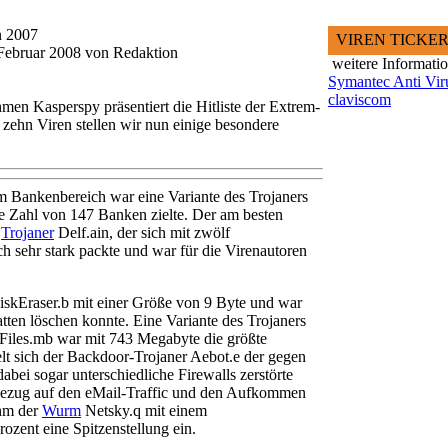
n 2007
VIREN TICKE
.Februar 2008 von Redaktion
weitere Informati
Symantec Anti Vir
claviscom
men Kasperspy präsentiert die Hitliste der Extrem-
 zehn Viren stellen wir nun einige besondere
 im Bankenbereich war eine Variante des Trojaners
e Zahl von 147 Banken zielte. Der am besten
r
Trojaner
Delf.ain, der sich mit zwölf
sehr stark packte und war für die Virenautoren
DiskEraser.b mit einer Größe von 9 Byte und war
atten löschen konnte. Eine Variante des Trojaners
lFiles.mb war mit 743 Megabyte die größte
lt sich der Backdoor-Trojaner Aebot.e der gegen
bei sogar unterschiedliche Firewalls zerstörte
 Bezug auf den eMail-Traffic und den Aufkommen
ahm der
Wurm
Netsky.q mit einem
rozent eine Spitzenstellung ein.