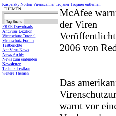
Kaspersky
Norton
Virenscanner
Trojaner
Trojaner entfernen
THEMEN
McAfee warnt
der Viren
FREE Downloads
Antivirus Lexikon
Veröffentlicht
Virenschutz Tutorial
Virenschutz Forum
2006 von Red
Testberichte
AntiVirus News
News
Archiv
News zum einbinden
Newsletter
Technik Lexikon
weitere Themen
Das amerikan
Virenschutz
warnt vor ein