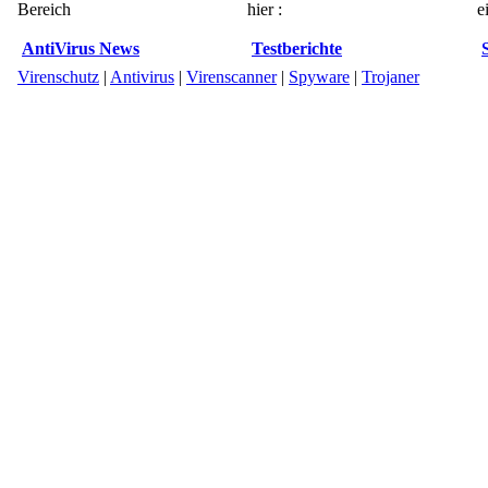
Bereich
hier :
e
AntiVirus News
Testberichte
Virenschutz
|
Antivirus
|
Virenscanner
|
Spyware
|
Trojaner