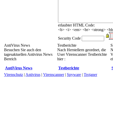
erlaubter HTML Code:
<b> <i> <em> <br> <strong> <blo
Security Code
AntiVirus News
Testberichte
S
Besuchen Sie auch den
Nach Herstellern geordnet, die
N
tagesaktuellen Antivirus News
User Virenscanner Testberichte
V
Bereich
hier :
e
AntiVirus News
Testberichte
Virenschutz
|
Antivirus
|
Virenscanner
|
Spyware
|
Trojaner