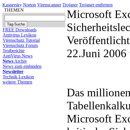
Kaspersky
Norton
Virenscanner
Trojaner
Trojaner entfernen
THEMEN
Microsoft Exc
Sicherheitsle
FREE Downloads
Antivirus Lexikon
Veröffentlich
Virenschutz Tutorial
Virenschutz Forum
22.Juni 2006
Testberichte
AntiVirus News
News
Archiv
News zum einbinden
Newsletter
Technik Lexikon
weitere Themen
Das millionen
Tabellenkalk
Microsoft Exc