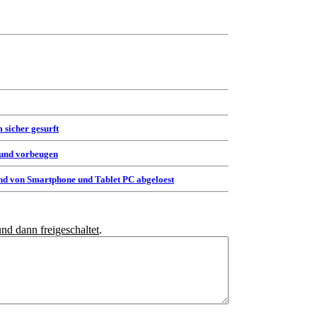
 sicher gesurft
 und vorbeugen
d von Smartphone und Tablet PC abgeloest
und dann freigeschaltet
.