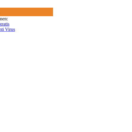
R
onen:
gratis
nti Virus