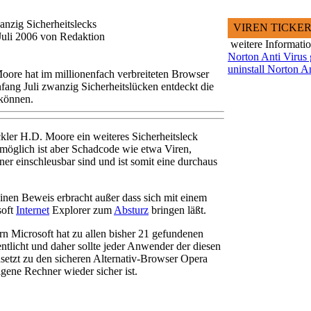
anzig Sicherheitslecks
VIREN TICKE
Juli 2006 von Redaktion
weitere Informati
Norton Anti Virus 
uninstall Norton A
oore hat im millionenfach verbreiteten Browser
nfang Juli zwanzig Sicherheitslücken entdeckt die
 können.
ckler H.D. Moore ein weiteres Sicherheitsleck
möglich ist aber Schadcode wie etwa Viren,
er einschleusbar sind und ist somit eine durchaus
einen Beweis erbracht außer dass sich mit einem
oft
Internet
Explorer zum
Absturz
bringen läßt.
n Microsoft hat zu allen bisher 21 gefundenen
ntlicht und daher sollte jeder Anwender der diesen
setzt zu den sicheren Alternativ-Browser Opera
gene Rechner wieder sicher ist.