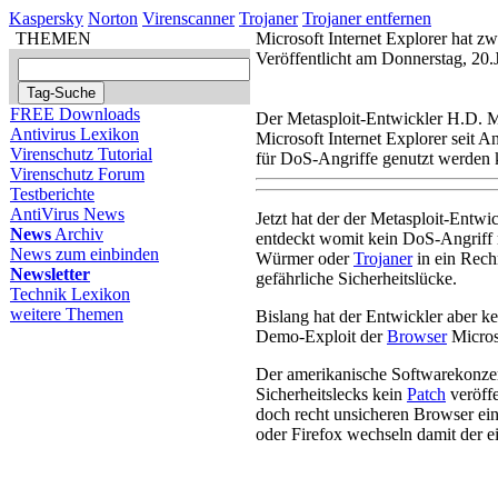
Kaspersky
Norton
Virenscanner
Trojaner
Trojaner entfernen
THEMEN
Microsoft Internet Explorer hat zw
Veröffentlicht am Donnerstag, 20.
FREE Downloads
Der Metasploit-Entwickler H.D. M
Antivirus Lexikon
Microsoft Internet Explorer seit A
Virenschutz Tutorial
für DoS-Angriffe genutzt werden
Virenschutz Forum
Testberichte
AntiVirus News
Jetzt hat der der Metasploit-Entwi
News
Archiv
entdeckt womit kein DoS-Angriff 
News zum einbinden
Würmer oder
Trojaner
in ein Rechn
Newsletter
gefährliche Sicherheitslücke.
Technik Lexikon
weitere Themen
Bislang hat der Entwickler aber k
Demo-Exploit der
Browser
Micros
Der amerikanische Softwarekonzer
Sicherheitslecks kein
Patch
veröffe
doch recht unsicheren Browser ein
oder Firefox wechseln damit der ei