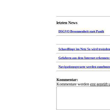
letzten News
DSGVO Besonnenheit statt Panik
Schaedlinge im Netz So wird trotzdem
Gefahren aus dem Internet erkennen
Navigationsgeraete werden zunehmen
Kommentar:
Kommentare werden
erst geprüft 