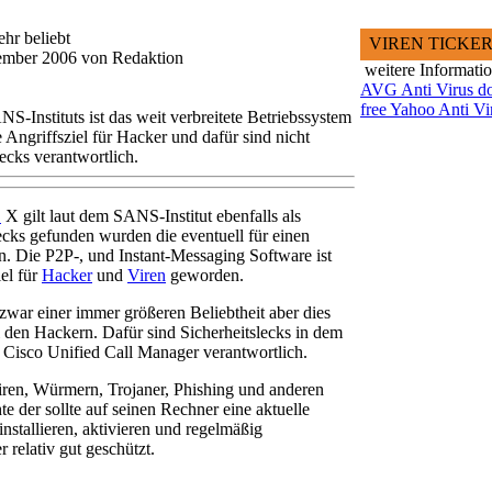
hr beliebt
VIREN TICKE
vember 2006 von Redaktion
weitere Informati
AVG Anti Virus d
free Yahoo Anti Vi
-Instituts ist das weit verbreitete Betriebssystem
Angriffsziel für Hacker und dafür sind nicht
lecks verantwortlich.
S
X gilt laut dem SANS-Institut ebenfalls als
lecks gefunden wurden die eventuell für einen
. Die P2P-, und Instant-Messaging Software ist
el für
Hacker
und
Viren
geworden.
h zwar einer immer größeren Beliebtheit aber dies
 den Hackern. Dafür sind Sicherheitslecks in dem
Cisco Unified Call Manager verantwortlich.
iren, Würmern, Trojaner, Phishing und anderen
e der sollte auf seinen Rechner eine aktuelle
installieren, aktivieren und regelmäßig
r relativ gut geschützt.