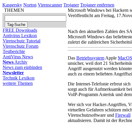
Kaspersky
Norton
Virenscanner
Trojaner
Trojaner entfernen
THEMEN
Microsoft Windows bei Hackern se
Veröffentlicht am Freitag, 17.No
FREE Downloads
Nach den aktuellen Zahlen des SANS
Antivirus Lexikon
Microsoft Windows das beliebteste 
Virenschutz Tutorial
zuletzt die zahlreichen Sicherheits
Virenschutz Forum
Testberichte
AntiVirus News
Das
Betriebssystem
Apple
MacO
News
Archiv
unsicher, weil dort 21 Sicherheits
News zum einbinden
Angriff ausgenutzt werden könnten
Newsletter
auch zu einem beliebten Angriffszi
Technik Lexikon
weitere Themen
Die Internet-Telefonie erfreut sic
sorgt auch für Aufmerksamkeit bei
VoIP-Programm Asterisk und dem 
Wer sich vor Hacker-Angriffen, V
virtuellen Gefahren schützen möcht
Virenschutzsoftware und
Firewall
aktualisieren. Damit ist der Rechne