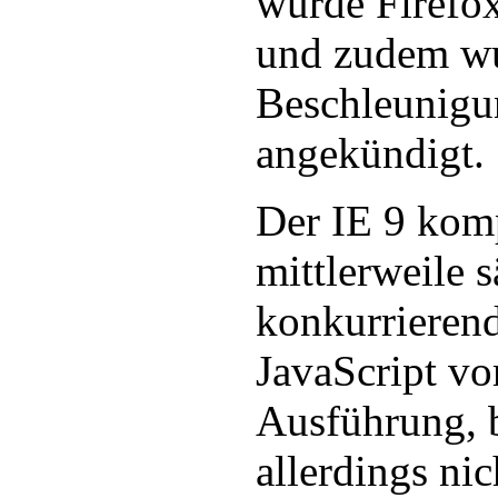
wurde Firefox
und zudem wu
Beschleunigun
angekündigt.
Der IE 9 komp
mittlerweile 
konkurrieren
JavaScript vo
Ausführung, b
allerdings ni