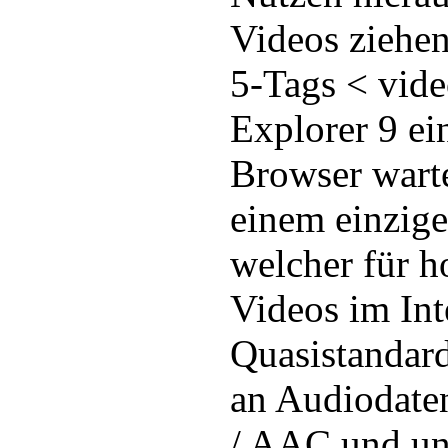
Videos ziehen
5-Tags < vid
Explorer 9 ei
Browser wart
einem einzige
welcher für h
Videos im Int
Quasistandard
an Audiodate
/ AAC und unt