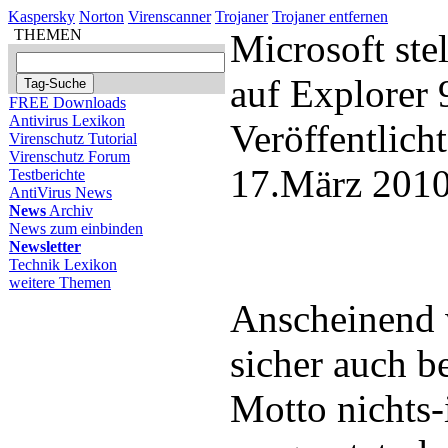
Kaspersky
Norton
Virenscanner
Trojaner
Trojaner entfernen
THEMEN
Microsoft stel
auf Explorer 
FREE Downloads
Antivirus Lexikon
Veröffentlich
Virenschutz Tutorial
Virenschutz Forum
17.März 2010
Testberichte
AntiVirus News
News
Archiv
News zum einbinden
Newsletter
Technik Lexikon
weitere Themen
Anscheinend 
sicher auch b
Motto nichts-