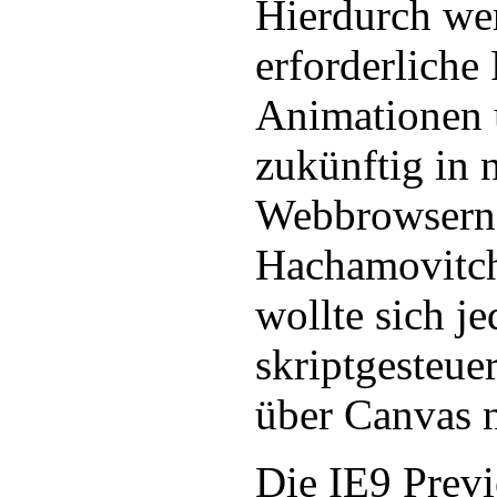
Hierdurch we
erforderliche 
Animationen 
zukünftig in 
Webbrowsern 
Hachamovitch,
wollte sich j
skriptgesteue
über Canvas n
Die IE9 Prev