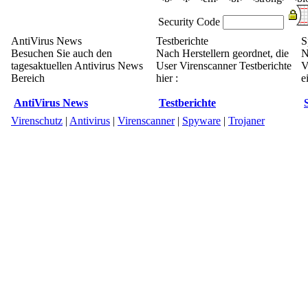
Security Code
AntiVirus News
Testberichte
S
Besuchen Sie auch den
Nach Herstellern geordnet, die
N
tagesaktuellen Antivirus News
User Virenscanner Testberichte
V
Bereich
hier :
e
AntiVirus News
Testberichte
Virenschutz
|
Antivirus
|
Virenscanner
|
Spyware
|
Trojaner