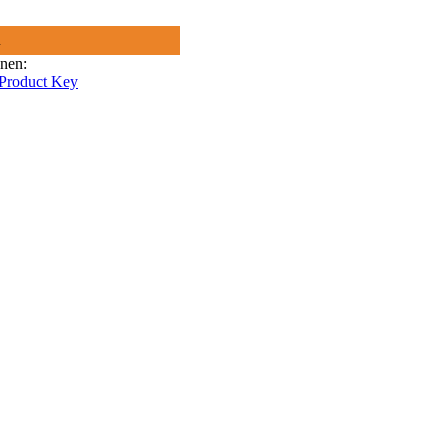
R
onen:
 Product Key