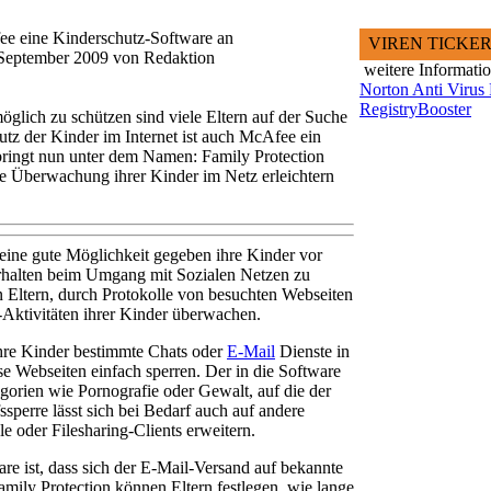
fee eine Kinderschutz-Software an
VIREN TICKE
.September 2009 von Redaktion
weitere Informati
Norton Anti Virus
RegistryBooster
öglich zu schützen sind viele Eltern auf der Suche
tz der Kinder im Internet ist auch McAfee ein
bringt nun unter dem Namen: Family Protection
die Überwachung ihrer Kinder im Netz erleichtern
 eine gute Möglichkeit gegeben ihre Kinder vor
rhalten beim Umgang mit Sozialen Netzen zu
 Eltern, durch Protokolle von besuchten Webseiten
-Aktivitäten ihrer Kinder überwachen.
ihre Kinder bestimmte Chats oder
E-Mail
Dienste in
e Webseiten einfach sperren. Der in die Software
egorien wie Pornografie oder Gewalt, auf die der
ssperre lässt sich bei Bedarf auch auf andere
 oder Filesharing-Clients erweitern.
re ist, dass sich der E-Mail-Versand auf bekannte
amily Protection können Eltern festlegen, wie lange