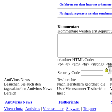
Gefahren aus dem Internet erkennen
Navigationsgeraete werden zunehmen
Kommentar:
Kommentare werden
erst geprüft 
erlaubter HTML Code:
<b> <i> <em> <br> <strong> <blo
Security Code
AntiVirus News
Testberichte
S
Besuchen Sie auch den
Nach Herstellern geordnet, die
N
tagesaktuellen Antivirus News
User Virenscanner Testberichte
V
Bereich
hier :
e
AntiVirus News
Testberichte
Virenschutz
|
Antivirus
|
Virenscanner
|
Spyware
|
Trojaner