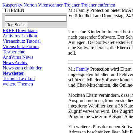
Kaspersky
Norton
Virenscanner
Trojaner
Trojaner entfernen
THEMEN
Mit Family Protection bietet McA
Veröffentlicht am Donnerstag, 24
FREE Downloads
Um seine Kinder im Internet bestm
Antivirus Lexikon
nach passender Software. Der Schu
Virenschutz Tutorial
Anliegen. Der Softwarehersteller 
Virenschutz Forum
eine Software heraus, die Eltern 
Testberichte
soll.
AntiVirus News
News
Archiv
News zum einbinden
Mit
Family
Protection wird Eltern
Newsletter
ungeeigneten Inhalten und Fehlve
Technik Lexikon
schützen. Mit der Software können
weitere Themen
und Chat-Mitschnitten, die Online
Möchten Eltern verhindern, dass 
Anspruch nehmen, können sie dies
integrierte Webfilter kennt 35 Kat
Zugriff verwehrt wird. Die Zugriff
Programme wie zum Beispiel Spiele
Ein weiteres Plus der neuen Softwa
Adressen beschränken lässt. Mit F