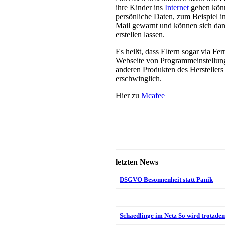
ihre Kinder ins
Internet
gehen könn
persönliche Daten, zum Beispiel i
Mail gewarnt und können sich dann
erstellen lassen.
Es heißt, dass Eltern sogar via Fe
Webseite von Programmeinstellung
anderen Produkten des Hersteller
erschwinglich.
Hier zu
Mcafee
letzten News
DSGVO Besonnenheit statt Panik
Schaedlinge im Netz So wird trotzdem