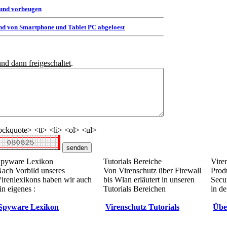
 und vorbeugen
d von Smartphone und Tablet PC abgeloest
und dann freigeschaltet
.
ckquote> <tt> <li> <ol> <ul>
pyware Lexikon
Tutorials Bereiche
Vire
ach Vorbild unseres
Von Virenschutz über Firewall
Prod
irenlexikons haben wir auch
bis Wlan erläutert in unseren
Secur
in eigenes :
Tutorials Bereichen
in de
Spyware Lexikon
Virenschutz Tutorials
Übe