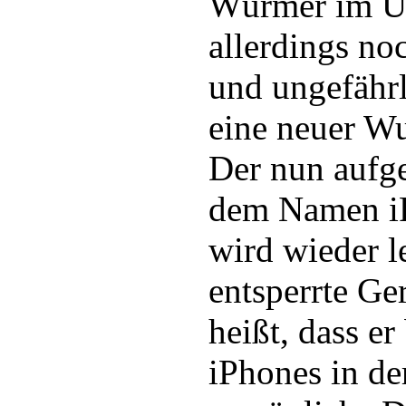
Würmer im Um
allerdings no
und ungefährl
eine neuer W
Der nun aufg
dem Namen i
wird wieder l
entsperrte Ger
heißt, dass er
iPhones in der