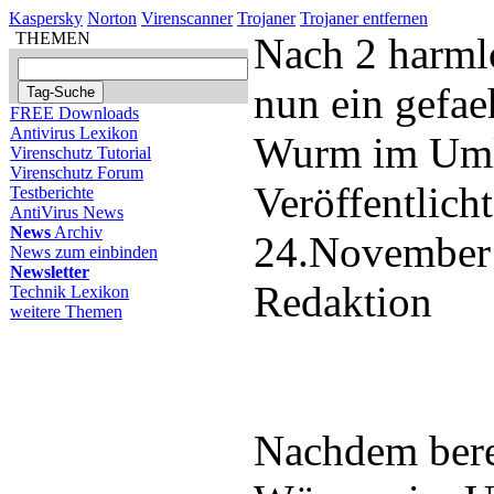
Kaspersky
Norton
Virenscanner
Trojaner
Trojaner entfernen
THEMEN
Nach 2 harmlo
nun ein gefae
FREE Downloads
Antivirus Lexikon
Wurm im Um
Virenschutz Tutorial
Virenschutz Forum
Veröffentlich
Testberichte
AntiVirus News
News
Archiv
24.November
News zum einbinden
Newsletter
Redaktion
Technik Lexikon
weitere Themen
Nachdem bere