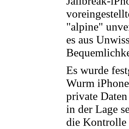
Jailbreak-iPh
voreingestell
"alpine" unver
es aus Unwiss
Bequemlichke
Es wurde festg
Wurm iPhoneO
private Daten 
in der Lage s
die Kontrolle