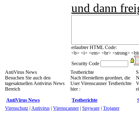
und dann frei
erlaubter HTML Code:
<b> <i> <em> <br> <strong> <blo
Security Code
AntiVirus News
Testberichte
S
Besuchen Sie auch den
Nach Herstellern geordnet, die
N
tagesaktuellen Antivirus News
User Virenscanner Testberichte
V
Bereich
hier :
e
AntiVirus News
Testberichte
Virenschutz
|
Antivirus
|
Virenscanner
|
Spyware
|
Trojaner