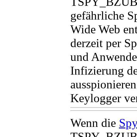
TSPY_BZUB.
gefährliche 
Wide Web ent
derzeit per S
und Anwender
Infizierung d
ausspionieren
Keylogger ve
Wenn die
Spy
TSPY_BZUB.