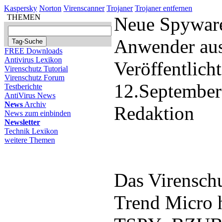
Kaspersky
Norton
Virenscanner
Trojaner
Trojaner entfernen
THEMEN
Neue Spyware
Anwender au
FREE Downloads
Antivirus Lexikon
Veröffentlich
Virenschutz Tutorial
Virenschutz Forum
12.September
Testberichte
AntiVirus News
News
Archiv
Redaktion
News zum einbinden
Newsletter
Technik Lexikon
weitere Themen
Das Virensch
Trend Micro 