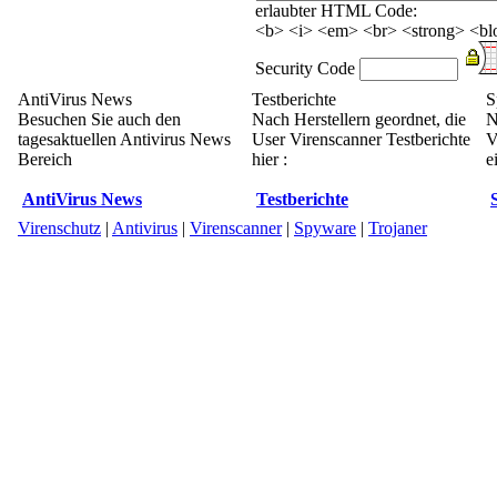
erlaubter HTML Code:
<b> <i> <em> <br> <strong> <blo
Security Code
AntiVirus News
Testberichte
S
Besuchen Sie auch den
Nach Herstellern geordnet, die
N
tagesaktuellen Antivirus News
User Virenscanner Testberichte
V
Bereich
hier :
e
AntiVirus News
Testberichte
Virenschutz
|
Antivirus
|
Virenscanner
|
Spyware
|
Trojaner