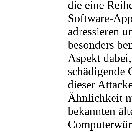
die eine Reih
Software-App
adressieren u
besonders be
Aspekt dabei,
schädigende C
dieser Attack
Ähnlichkeit m
bekannten ält
Computerwürm