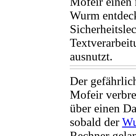
Mofeir einen
Wurm entdeck
Sicherheitslec
Textverarbei
ausnutzt.
Der gefährli
Mofeir verbre
über einen D
sobald der
W
Rechner gelan