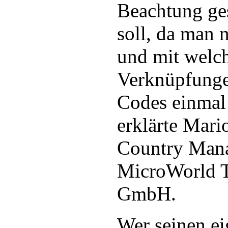
Beachtung ge
soll, da man 
und mit welc
Verknüpfunge
Codes einmal
erklärte Mari
Country Mana
MicroWorld T
GmbH.
Wer seinen e