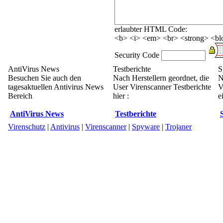
erlaubter HTML Code:
<b> <i> <em> <br> <strong> <blo
Security Code
AntiVirus News
Testberichte
S
Besuchen Sie auch den
Nach Herstellern geordnet, die
N
tagesaktuellen Antivirus News
User Virenscanner Testberichte
V
Bereich
hier :
e
AntiVirus News
Testberichte
Virenschutz
|
Antivirus
|
Virenscanner
|
Spyware
|
Trojaner