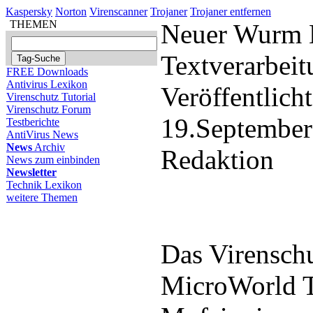
Kaspersky
Norton
Virenscanner
Trojaner
Trojaner entfernen
THEMEN
Neuer Wurm M
Textverarbei
FREE Downloads
Antivirus Lexikon
Veröffentlich
Virenschutz Tutorial
Virenschutz Forum
19.September
Testberichte
AntiVirus News
News
Archiv
Redaktion
News zum einbinden
Newsletter
Technik Lexikon
weitere Themen
Das Virensch
MicroWorld T