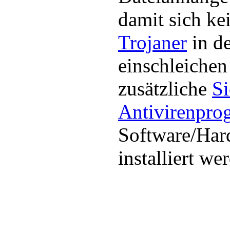
damit sich ke
Trojaner
in d
einschleichen
zusätzliche
Si
Antivirenpr
Software/Har
installiert we