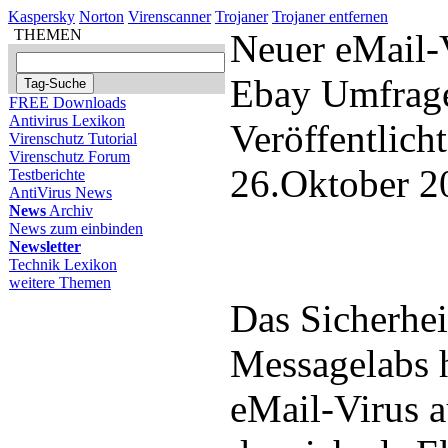
Kaspersky
Norton
Virenscanner
Trojaner
Trojaner entfernen
THEMEN
Neuer eMail-V
Ebay Umfrag
FREE Downloads
Antivirus Lexikon
Veröffentlich
Virenschutz Tutorial
Virenschutz Forum
26.Oktober 2
Testberichte
AntiVirus News
News
Archiv
News zum einbinden
Newsletter
Technik Lexikon
weitere Themen
Das Sicherhe
Messagelabs 
eMail-Virus a