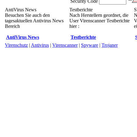
Security Code
AntiVirus News
Testberichte
S
Besuchen Sie auch den
Nach Herstellern geordnet, die
N
tagesaktuellen Antivirus News
User Virenscanner Testberichte
V
Bereich
hier :
e
AntiVirus News
Testberichte
Virenschutz
|
Antivirus
|
Virenscanner
|
Spyware
|
Trojaner