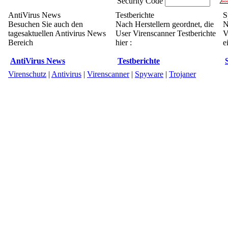
Security Code
AntiVirus News
Testberichte
S
Besuchen Sie auch den
Nach Herstellern geordnet, die
N
tagesaktuellen Antivirus News
User Virenscanner Testberichte
V
Bereich
hier :
e
AntiVirus News
Testberichte
Virenschutz
|
Antivirus
|
Virenscanner
|
Spyware
|
Trojaner