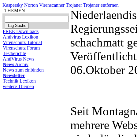
Kaspersky
Norton
Virenscanner
Trojaner
Trojaner entfernen
THEMEN
Niederlaendi
Regierungsse
FREE Downloads
Antivirus Lexikon
schachmatt ge
Virenschutz Tutorial
Virenschutz Forum
Veröffentlich
Testberichte
AntiVirus News
News
Archiv
06.Oktober 2
News zum einbinden
Newsletter
Technik Lexikon
weitere Themen
Seit Montagn
mehrere Webs