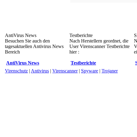
AntiVirus News
Testberichte
S
Besuchen Sie auch den
Nach Herstellern geordnet, die
N
tagesaktuellen Antivirus News
User Virenscanner Testberichte
V
Bereich
hier :
e
AntiVirus News
Testberichte
Virenschutz
|
Antivirus
|
Virenscanner
|
Spyware
|
Trojaner