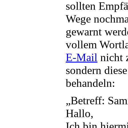
sollten Empfä
Wege nochmal
gewarnt werde
vollem Wortl
E-Mail
nicht 
sondern diese
behandeln:
„Betreff: Sami
Hallo,
Ich bin hierm