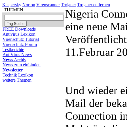
Kaspersky
Norton
Virenscanner
Trojaner
Trojaner entfernen
THEMEN
Nigeria Conne
eine neue Ma
FREE Downloads
Antivirus Lexikon
Veröffentlich
Virenschutz Tutorial
Virenschutz Forum
11.Februar 2
Testberichte
AntiVirus News
News
Archiv
News zum einbinden
Newsletter
Technik Lexikon
weitere Themen
Und wieder ei
Mail der beka
Connection i