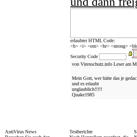
und dann frei
erlaubter HTML Code:
<b> <i> <em> <br> <strong> <blo
Security Code
von Virenschutz.info Leser am M
Mein Gott, wer hätte das je gedac
und es erlaubt
unglaublich!!!!!
Quake1985
AntiVirus News
Testberichte
S