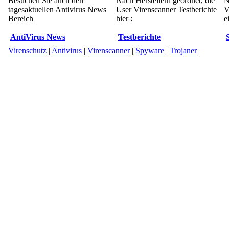
Besuchen Sie auch den
Nach Herstellern geordnet, die
N
tagesaktuellen Antivirus News
User Virenscanner Testberichte
V
Bereich
hier :
e
AntiVirus News
Testberichte
Virenschutz
|
Antivirus
|
Virenscanner
|
Spyware
|
Trojaner