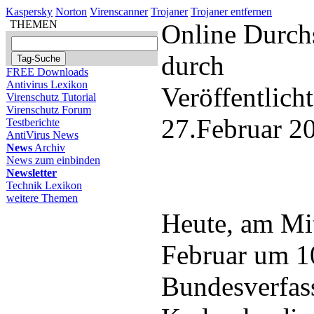
Kaspersky
Norton
Virenscanner
Trojaner
Trojaner entfernen
THEMEN
Online Durch
durch
FREE Downloads
Antivirus Lexikon
Veröffentlich
Virenschutz Tutorial
Virenschutz Forum
27.Februar 2
Testberichte
AntiVirus News
News
Archiv
News zum einbinden
Newsletter
Technik Lexikon
weitere Themen
Heute, am Mi
Februar um 1
Bundesverfas