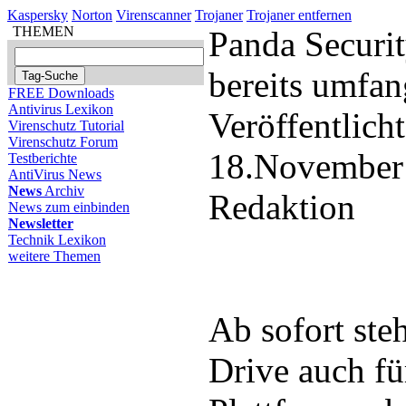
Kaspersky
Norton
Virenscanner
Trojaner
Trojaner entfernen
THEMEN
Panda Securit
bereits umfan
FREE Downloads
Antivirus Lexikon
Veröffentlich
Virenschutz Tutorial
Virenschutz Forum
18.November
Testberichte
AntiVirus News
News
Archiv
Redaktion
News zum einbinden
Newsletter
Technik Lexikon
weitere Themen
Ab sofort ste
Drive auch fü