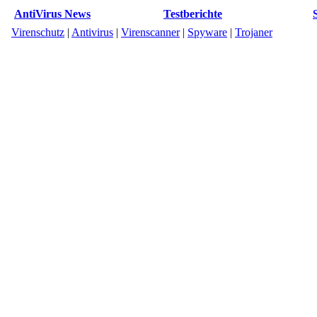
AntiVirus News
Testberichte
Virenschutz
|
Antivirus
|
Virenscanner
|
Spyware
|
Trojaner