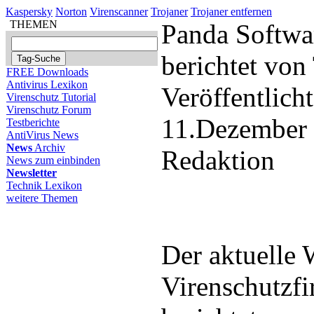
Kaspersky
Norton
Virenscanner
Trojaner
Trojaner entfernen
THEMEN
Panda Softwa
berichtet von
FREE Downloads
Antivirus Lexikon
Veröffentlich
Virenschutz Tutorial
Virenschutz Forum
11.Dezember
Testberichte
AntiVirus News
News
Archiv
Redaktion
News zum einbinden
Newsletter
Technik Lexikon
weitere Themen
Der aktuelle 
Virenschutzf