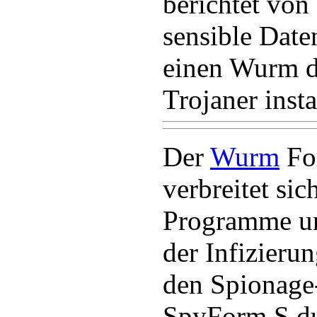
berichtet von
sensible Date
einen Wurm d
Trojaner instal
Der
Wurm
Fo
verbreitet si
Programme und
der Infizieru
den Spionage
SpyForm.S du