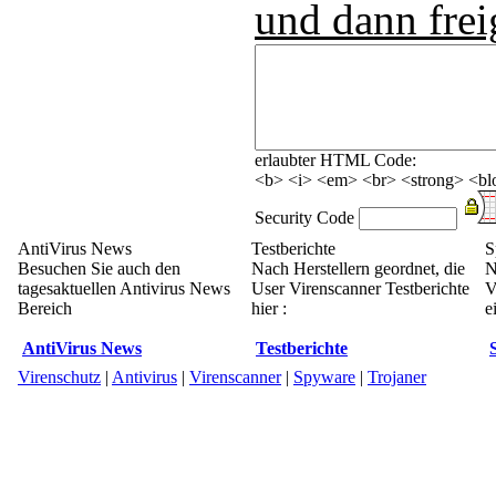
und dann frei
erlaubter HTML Code:
<b> <i> <em> <br> <strong> <blo
Security Code
AntiVirus News
Testberichte
S
Besuchen Sie auch den
Nach Herstellern geordnet, die
N
tagesaktuellen Antivirus News
User Virenscanner Testberichte
V
Bereich
hier :
e
AntiVirus News
Testberichte
Virenschutz
|
Antivirus
|
Virenscanner
|
Spyware
|
Trojaner