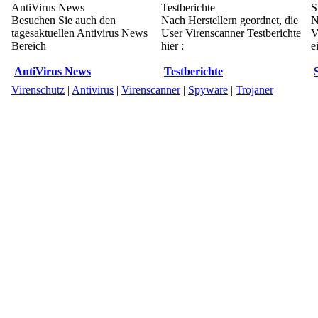
AntiVirus News
Testberichte
S
Besuchen Sie auch den
Nach Herstellern geordnet, die
N
tagesaktuellen Antivirus News
User Virenscanner Testberichte
V
Bereich
hier :
e
AntiVirus News
Testberichte
Virenschutz
|
Antivirus
|
Virenscanner
|
Spyware
|
Trojaner