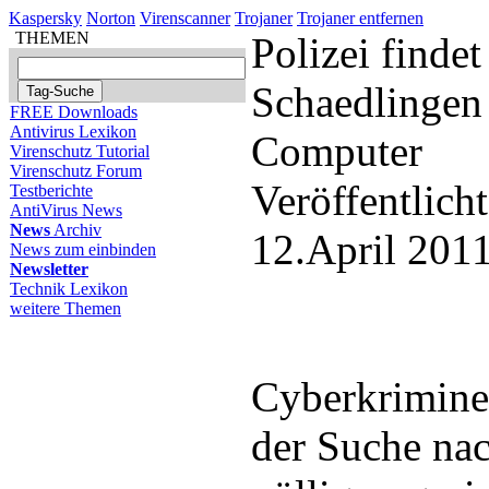
Kaspersky
Norton
Virenscanner
Trojaner
Trojaner entfernen
THEMEN
Polizei findet
Schaedlingen
FREE Downloads
Antivirus Lexikon
Computer
Virenschutz Tutorial
Virenschutz Forum
Veröffentlich
Testberichte
AntiVirus News
News
Archiv
12.April 201
News zum einbinden
Newsletter
Technik Lexikon
weitere Themen
Cyberkrimine
der Suche nac