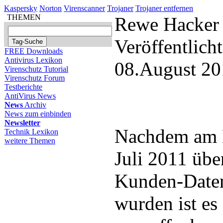
Kaspersky
Norton
Virenscanner
Trojaner
Trojaner entfernen
THEMEN
Rewe Hacker 
Veröffentlich
FREE Downloads
Antivirus Lexikon
08.August 20
Virenschutz Tutorial
Virenschutz Forum
Testberichte
AntiVirus News
News
Archiv
News zum einbinden
Newsletter
Nachdem am 
Technik Lexikon
weitere Themen
Juli 2011 üb
Kunden-Daten 
wurden ist es