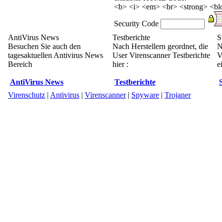
<b> <i> <em> <br> <strong> <blo
Security Code
AntiVirus News
Testberichte
S
Besuchen Sie auch den
Nach Herstellern geordnet, die
N
tagesaktuellen Antivirus News
User Virenscanner Testberichte
V
Bereich
hier :
e
AntiVirus News
Testberichte
Virenschutz
|
Antivirus
|
Virenscanner
|
Spyware
|
Trojaner