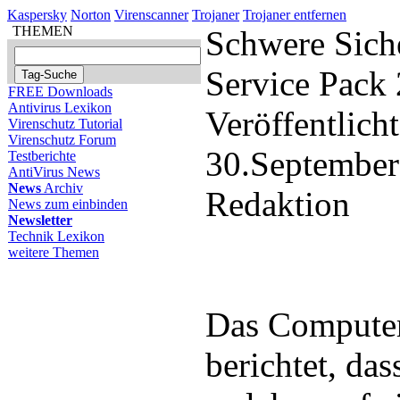
Kaspersky
Norton
Virenscanner
Trojaner
Trojaner entfernen
THEMEN
Schwere Sich
Service Pack 
FREE Downloads
Antivirus Lexikon
Veröffentlich
Virenschutz Tutorial
Virenschutz Forum
30.September
Testberichte
AntiVirus News
News
Archiv
Redaktion
News zum einbinden
Newsletter
Technik Lexikon
weitere Themen
Das Compute
berichtet, das