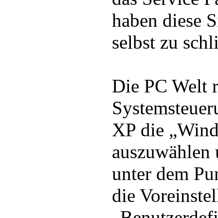
haben diese S
selbst zu schl
Die PC Welt r
Systemsteue
XP die „Wind
auszuwählen 
unter dem P
die Voreinste
„Benutzerdefi