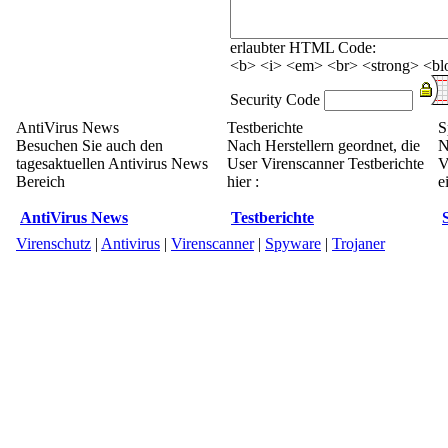
erlaubter HTML Code:
<b> <i> <em> <br> <strong> <blo
Security Code
AntiVirus News
Testberichte
S
Besuchen Sie auch den
Nach Herstellern geordnet, die
N
tagesaktuellen Antivirus News
User Virenscanner Testberichte
V
Bereich
hier :
e
AntiVirus News
Testberichte
Virenschutz
|
Antivirus
|
Virenscanner
|
Spyware
|
Trojaner