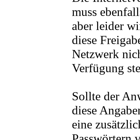
muss ebenfalls
aber leider w
diese Freigab
Netzwerk nic
Verfügung st
Sollte der An
diese Angaben
eine zusätzli
Passwörtern v