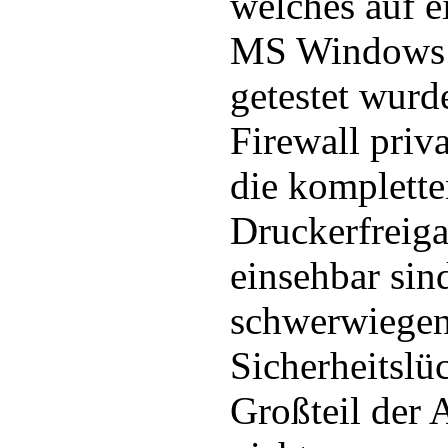
welches auf e
MS Windows X
getestet wurde
Firewall pri
die komplette
Druckerfreig
einsehbar sin
schwerwiege
Sicherheitslü
Großteil der