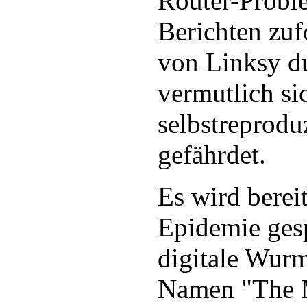
Router-Probl
Berichten zuf
von Linksy d
vermutlich si
selbstreprodu
gefährdet.
Es wird berei
Epidemie ges
digitale Wurm
Namen "The M