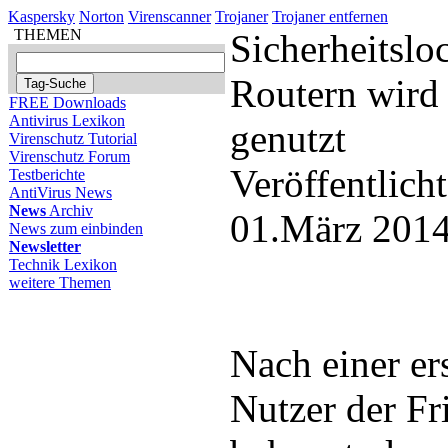
Kaspersky
Norton
Virenscanner
Trojaner
Trojaner entfernen
THEMEN
Sicherheitslo
Routern wird
FREE Downloads
Antivirus Lexikon
genutzt
Virenschutz Tutorial
Virenschutz Forum
Veröffentlich
Testberichte
AntiVirus News
News
Archiv
01.März 2014
News zum einbinden
Newsletter
Technik Lexikon
weitere Themen
Nach einer er
Nutzer der F