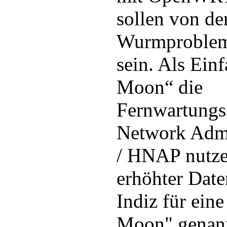
sollen von de
Wurmproblema
sein. Als Einf
Moon“ die
Fernwartungs
Network Admi
/ HNAP nutzen
erhöhter Date
Indiz für ein
Moon" genan