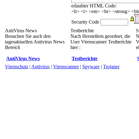
erlaubter HTML Code:
<b> <i> <em> <br> <strong> <blo
Security Code
AntiVirus News
Testberichte
S
Besuchen Sie auch den
Nach Herstellern geordnet, die
N
tagesaktuellen Antivirus News
User Virenscanner Testberichte
V
Bereich
hier :
e
AntiVirus News
Testberichte
Virenschutz
|
Antivirus
|
Virenscanner
|
Spyware
|
Trojaner