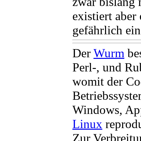
zwar bislang 
existiert aber
gefährlich ein
Der
Wurm
bes
Perl-, und R
womit der Co
Betriebssyst
Windows, Ap
Linux
reprodu
Zur Verbreit