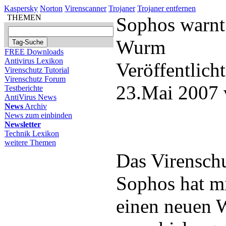
Kaspersky
Norton
Virenscanner
Trojaner
Trojaner entfernen
THEMEN
Sophos warnt
Wurm
FREE Downloads
Antivirus Lexikon
Veröffentlich
Virenschutz Tutorial
Virenschutz Forum
23.Mai 2007 
Testberichte
AntiVirus News
News
Archiv
News zum einbinden
Newsletter
Technik Lexikon
weitere Themen
Das Virensch
Sophos hat m
einen neuen 