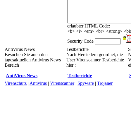
erlaubter HTML Code:
<b> <i> <em> <br> <strong> <blo
Security Code
AntiVirus News
Testberichte
S
Besuchen Sie auch den
Nach Herstellern geordnet, die
N
tagesaktuellen Antivirus News
User Virenscanner Testberichte
V
Bereich
hier :
e
AntiVirus News
Testberichte
Virenschutz
|
Antivirus
|
Virenscanner
|
Spyware
|
Trojaner