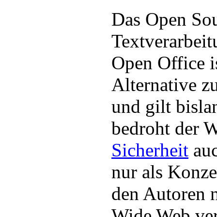
Das Open So
Textverarbei
Open Office is
Alternative z
und gilt bisla
bedroht der 
Sicherheit
auc
nur als Konze
den Autoren 
Wide Web ver