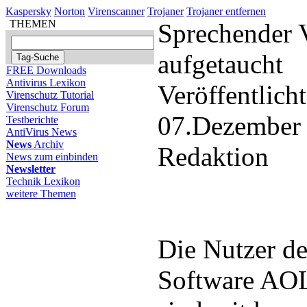
Kaspersky
Norton
Virenscanner
Trojaner
Trojaner entfernen
THEMEN
Sprechender 
aufgetaucht
FREE Downloads
Antivirus Lexikon
Veröffentlich
Virenschutz Tutorial
Virenschutz Forum
07.Dezember
Testberichte
AntiVirus News
News
Archiv
Redaktion
News zum einbinden
Newsletter
Technik Lexikon
weitere Themen
Die Nutzer de
Software AO