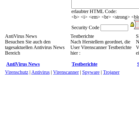
erlaubter HTML Code:
<b> <i> <em> <br> <strong> <blo
Security Code
AntiVirus News
Testberichte
S
Besuchen Sie auch den
Nach Herstellern geordnet, die
N
tagesaktuellen Antivirus News
User Virenscanner Testberichte
V
Bereich
hier :
e
AntiVirus News
Testberichte
Virenschutz
|
Antivirus
|
Virenscanner
|
Spyware
|
Trojaner