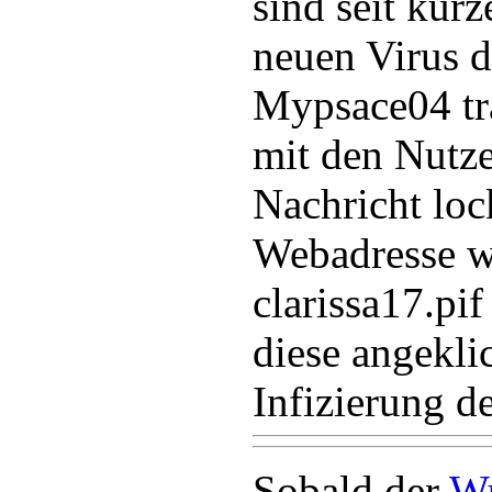
sind seit kurz
neuen Virus 
Mypsace04 trä
mit den Nutze
Nachricht loc
Webadresse w
clarissa17.pif
diese angeklic
Infizierung d
Sobald der
W