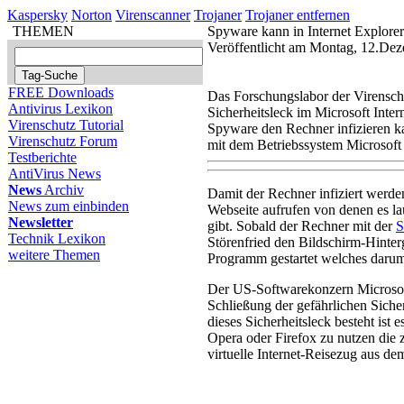
Kaspersky
Norton
Virenscanner
Trojaner
Trojaner entfernen
THEMEN
Spyware kann in Internet Explorer
Veröffentlicht am Montag, 12.De
FREE Downloads
Das Forschungslabor der Virensch
Antivirus Lexikon
Sicherheitsleck im Microsoft Intern
Virenschutz Tutorial
Spyware den Rechner infizieren k
Virenschutz Forum
mit dem Betriebssystem Microsoft
Testberichte
AntiVirus News
News
Archiv
Damit der Rechner infiziert werd
News zum einbinden
Webseite aufrufen von denen es 
Newsletter
gibt. Sobald der Rechner mit der
S
Technik Lexikon
Störenfried den Bildschirm-Hinter
weitere Themen
Programm gestartet welches darum 
Der US-Softwarekonzern Microsof
Schließung der gefährlichen Siche
dieses Sicherheitsleck besteht ist
Opera oder Firefox zu nutzen die 
virtuelle Internet-Reisezug aus de