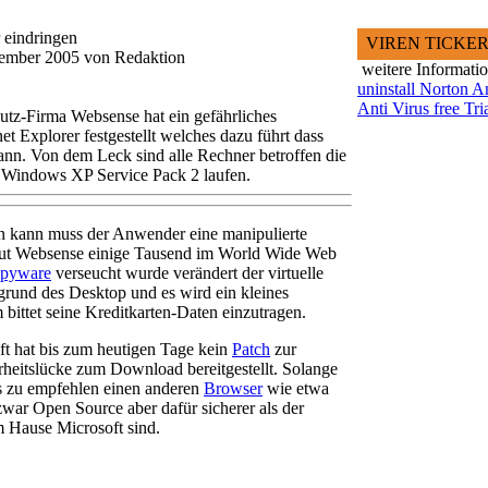
 eindringen
VIREN TICKE
zember 2005 von Redaktion
weitere Informati
uninstall Norton A
Anti Virus free Tri
utz-Firma Websense hat ein gefährliches
et Explorer festgestellt welches dazu führt dass
ann. Von dem Leck sind alle Rechner betroffen die
 Windows XP Service Pack 2 laufen.
en kann muss der Anwender eine manipulierte
laut Websense einige Tausend im World Wide Web
pyware
verseucht wurde verändert der virtuelle
grund des Desktop und es wird ein kleines
bittet seine Kreditkarten-Daten einzutragen.
t hat bis zum heutigen Tage kein
Patch
zur
rheitslücke zum Download bereitgestellt. Solange
 es zu empfehlen einen anderen
Browser
wie etwa
zwar Open Source aber dafür sicherer als der
m Hause Microsoft sind.