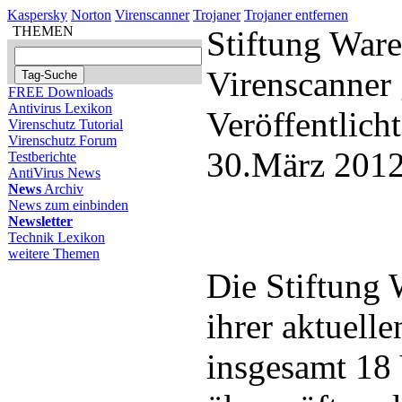
Kaspersky
Norton
Virenscanner
Trojaner
Trojaner entfernen
THEMEN
Stiftung Ware
Virenscanner 
FREE Downloads
Antivirus Lexikon
Veröffentlich
Virenschutz Tutorial
Virenschutz Forum
30.März 2012
Testberichte
AntiVirus News
News
Archiv
News zum einbinden
Newsletter
Technik Lexikon
weitere Themen
Die Stiftung 
ihrer aktuell
insgesamt 18