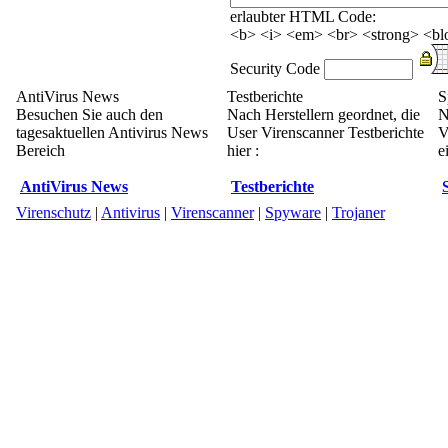
erlaubter HTML Code:
<b> <i> <em> <br> <strong> <blo
Security Code
AntiVirus News
Testberichte
S
Besuchen Sie auch den
Nach Herstellern geordnet, die
N
tagesaktuellen Antivirus News
User Virenscanner Testberichte
V
Bereich
hier :
e
AntiVirus News
Testberichte
Virenschutz
|
Antivirus
|
Virenscanner
|
Spyware
|
Trojaner