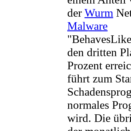
der
Wurm
Net
Malware
"BehavesLike
den dritten P
Prozent errei
führt zum Sta
Schadensprog
normales Pro
wird. Die übr