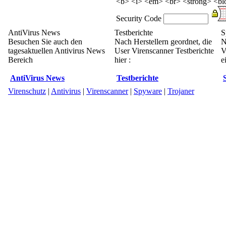
<b> <i> <em> <br> <strong> <blo
Security Code
AntiVirus News
Testberichte
S
Besuchen Sie auch den
Nach Herstellern geordnet, die
N
tagesaktuellen Antivirus News
User Virenscanner Testberichte
V
Bereich
hier :
e
AntiVirus News
Testberichte
Virenschutz
|
Antivirus
|
Virenscanner
|
Spyware
|
Trojaner