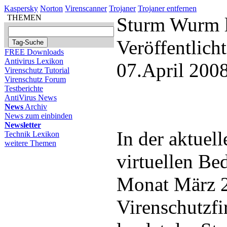
Kaspersky
Norton
Virenscanner
Trojaner
Trojaner entfernen
THEMEN
Sturm Wurm l
Veröffentlich
FREE Downloads
Antivirus Lexikon
07.April 200
Virenschutz Tutorial
Virenschutz Forum
Testberichte
AntiVirus News
News
Archiv
News zum einbinden
Newsletter
In der aktuel
Technik Lexikon
weitere Themen
virtuellen Be
Monat März 2
Virenschutzfi