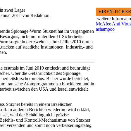
 in zwei Lager
VIREN TICKE
.Januar 2011 von Redaktion
weitere Informati
McAfee Anti Virus
ashampoo
gierende Spionage-Wurm Stuxnet hat im vergangenen
Besorgnis, nicht nur unter den IT-Sicherheits-
rm sorgte in der zweiten Jahreshälfte 2010 durch
cken auf staatliche Institutionen, Industrie,- und
hen.
 erstmals im Juni 2010 entdeckt und beunruhigt
scher. Über die Gefährlichkeit des Spionage-
cherheitsforscher uneins. Bisher wurde berichtet,
 um iranische Atomprogramme zu blockieren und in
arbeit zwischen den USA und Israel entwickelt
ss Stuxnet bereits in einem israelischen
soll. In anderen Berichten wiederum wird erklärt,
h sei, weil der Schädling nicht präzise
 Befehls- und Kontroll-Mechanismus von Stuxnet
selt versenden und somit noch verbesserungsfähig