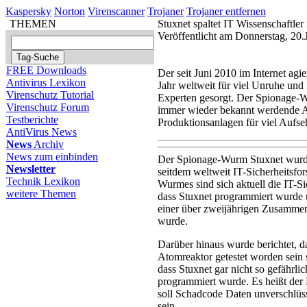
Kaspersky
Norton
Virenscanner
Trojaner
Trojaner entfernen
THEMEN
Stuxnet spaltet IT Wissenschaftler
Veröffentlicht am Donnerstag, 20
FREE Downloads
Der seit Juni 2010 im Internet a
Antivirus Lexikon
Jahr weltweit für viel Unruhe und 
Virenschutz Tutorial
Experten gesorgt. Der Spionage-Wu
Virenschutz Forum
immer wieder bekannt werdende Atta
Testberichte
Produktionsanlagen für viel Aufse
AntiVirus News
News
Archiv
News zum einbinden
Der Spionage-Wurm Stuxnet wurde
Newsletter
seitdem weltweit IT-Sicherheitsfor
Technik Lexikon
Wurmes sind sich aktuell die IT-Si
weitere Themen
dass Stuxnet programmiert wurde
einer über zweijährigen Zusammen
wurde.
Darüber hinaus wurde berichtet, da
Atomreaktor getestet worden sein 
dass Stuxnet gar nicht so gefährlic
programmiert wurde. Es heißt der
soll Schadcode Daten unverschlüs
sein.