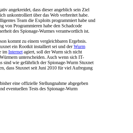
tiv angekreidet, dass dieser angeblich sein Ziel
ch unkontrolliert über das Web verbreitet habe.
elligentes Team die Exploits programmiert habe und
rung von Programmieren habe den Schadcode
cherheit des Spionage-Wurmes verantwortlich ist.
son kommt zu einem vergleichbaren Ergebnis.
et ein Rootkit installiert sei und der
Wurm
ie im
Internet
agiert, soll der Wurm sich nicht
 Würmern unterscheiden. Auch wenn sich IT-
ns sind wie gefährlich der Spionage-Wurm Stuxnet
hlen, dass Stuxnet seit Juni 2010 für viel Aufregung
bisher eine offizielle Stellungnahme abgegeben
und eventuellen Tests des Spionage-Wurm