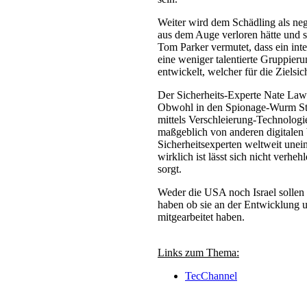
Weiter wird dem Schädling als nega
aus dem Auge verloren hätte und si
Tom Parker vermutet, dass ein int
eine weniger talentierte Gruppie
entwickelt, welcher für die Zielsi
Der Sicherheits-Experte Nate Law
Obwohl in den Spionage-Wurm Stuxn
mittels Verschleierung-Technolog
maßgeblich von anderen digitalen
Sicherheitsexperten weltweit unei
wirklich ist lässt sich nicht verhe
sorgt.
Weder die USA noch Israel sollen 
haben ob sie an der Entwicklung 
mitgearbeitet haben.
Links zum Thema:
TecChannel