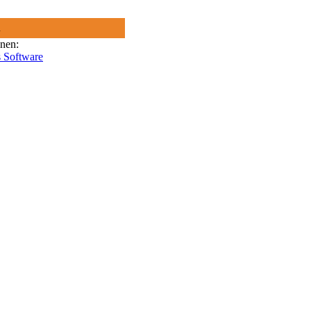
R
onen:
 Software