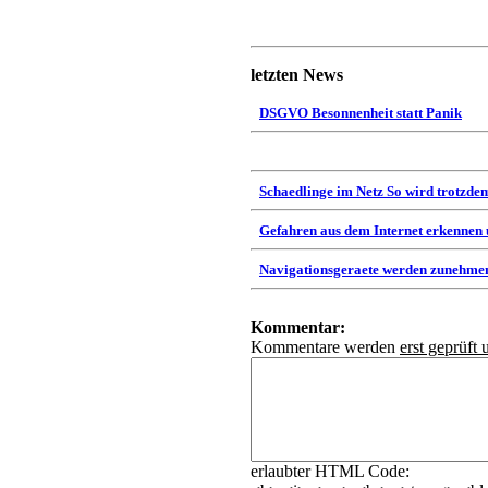
letzten News
DSGVO Besonnenheit statt Panik
Schaedlinge im Netz So wird trotzdem
Gefahren aus dem Internet erkennen
Navigationsgeraete werden zunehmen
Kommentar:
Kommentare werden
erst geprüft 
erlaubter HTML Code: