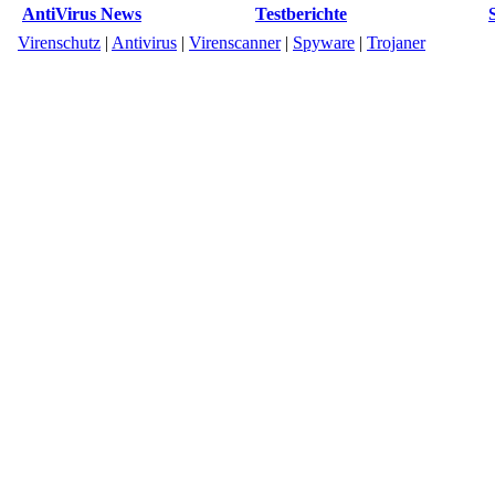
AntiVirus News
Testberichte
Virenschutz
|
Antivirus
|
Virenscanner
|
Spyware
|
Trojaner