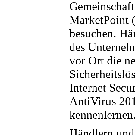
Gemeinschaft
MarketPoint 
besuchen. Hän
des Unterneh
vor Ort die n
Sicherheitsl
Internet Secu
AntiVirus 201
kennenlernen
Händlern und