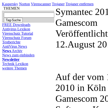
Kaspersky
Norton
Virenscanner
Trojaner
Trojaner entfernen
THEMEN
Symantec 201
Gamescom
FREE Downloads
Antivirus Lexikon
Veröffentlich
Virenschutz Tutorial
Virenschutz Forum
12.August 20
Testberichte
AntiVirus News
News
Archiv
News zum einbinden
Newsletter
Technik Lexikon
weitere Themen
Auf der vom 1
2010 in Köln 
Gamescom 201