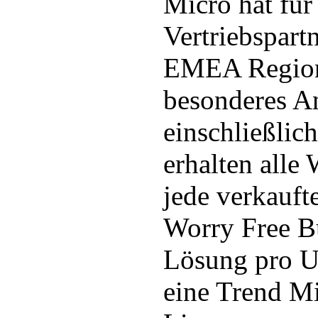
Micro hat für 
Vertriebspart
EMEA Region 
besonderes A
einschließlic
erhalten alle
jede verkauft
Worry Free Bu
Lösung pro Us
eine Trend M