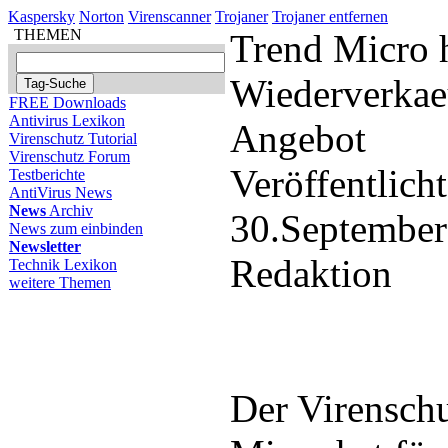
Kaspersky
Norton
Virenscanner
Trojaner
Trojaner entfernen
THEMEN
Trend Micro h
Wiederverkae
FREE Downloads
Antivirus Lexikon
Angebot
Virenschutz Tutorial
Virenschutz Forum
Veröffentlich
Testberichte
AntiVirus News
News
Archiv
30.September
News zum einbinden
Newsletter
Redaktion
Technik Lexikon
weitere Themen
Der Virenschu