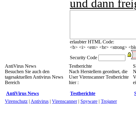
und dann frei
erlaubter HTML Code:
<b> <i> <em> <br> <strong> <blo
Security Code
AntiVirus News
Testberichte
S
Besuchen Sie auch den
Nach Herstellern geordnet, die
N
tagesaktuellen Antivirus News
User Virenscanner Testberichte
V
Bereich
hier :
e
AntiVirus News
Testberichte
Virenschutz
|
Antivirus
|
Virenscanner
|
Spyware
|
Trojaner