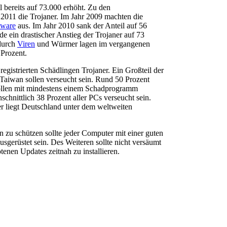
 bereits auf 73.000 erhöht. Zu den
011 die Trojaner. Im Jahr 2009 machten die
ware
aus. Im Jahr 2010 sank der Anteil auf 56
e ein drastischer Anstieg der Trojaner auf 73
durch
Viren
und Würmer lagen im vergangenen
 Prozent.
egistrierten Schädlingen Trojaner. Ein Großteil der
Taiwan sollen verseucht sein. Rund 50 Prozent
sollen mit mindestens einem Schadprogramm
chschnittlich 38 Prozent aller PCs verseucht sein.
er liegt Deutschland unter dem weltweiten
zu schützen sollte jeder Computer mit einer guten
usgerüstet sein. Des Weiteren sollte nicht versäumt
enen Updates zeitnah zu installieren.