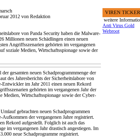
marsch
VIREN TICKE
ebruar 2012 von Redaktion
weitere Informati
Anti Virus Gold
Webroot
rheitslabore von Panda Security haben die Malware-
 26 Millionen neuen Schädlingen einen neuen
gsten Angriffsszenarien gehörten im vergangenen
auf soziale Medien, Wirtschaftsspionage sowie der
ttel der gesamten neuen Schadprogrammmenge der
Laut des Jahresberichts der Sicherheitslabore von
-Entwickler im Jahr 2011 einen neuen Rekord
ngriffsszenarien gehörten im vergangenen Jahr der
ale Medien, Wirtschaftsspionage sowie der Cyber-
in Umlauf gebrachten neuen Schadprogrammen
-Aufkommen der vergangenen Jahre registriert.
n Rekord aufgestellt. Folglich ist auch das
nge im vergangenen Jahr drastisch angestiegen. Im
63.000 neue Schadprogramme registriert.