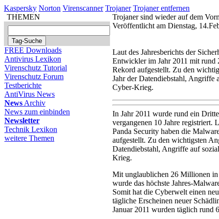
Kaspersky
Norton
Virenscanner
Trojaner
Trojaner entfernen
THEMEN
Trojaner sind wieder auf dem Vor
Veröffentlicht am Dienstag, 14.F
FREE Downloads
Laut des Jahresberichts der Siche
Antivirus Lexikon
Entwickler im Jahr 2011 mit rund
Virenschutz Tutorial
Rekord aufgestellt. Zu den wichti
Virenschutz Forum
Jahr der Datendiebstahl, Angriffe 
Testberichte
Cyber-Krieg.
AntiVirus News
News
Archiv
News zum einbinden
In Jahr 2011 wurde rund ein Dri
Newsletter
vergangenen 10 Jahre registriert. 
Technik Lexikon
Panda Security haben die Malware
weitere Themen
aufgestellt. Zu den wichtigsten A
Datendiebstahl, Angriffe auf sozi
Krieg.
Mit unglaublichen 26 Millionen 
wurde das höchste Jahres-Malware
Somit hat die Cyberwelt einen neue
tägliche Erscheinen neuer Schädli
Januar 2011 wurden täglich rund 